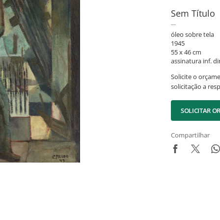
Sem Título
óleo sobre tela
1945
55 x 46 cm
assinatura inf. dir
Solicite o orçam
solicitação a res
SOLICITAR 
Compartilhar