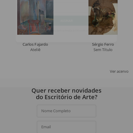
Email
ASSINAR
Ao assinar, você concorda com a nossa
política de privacidade
.
Carlos Fajardo
Sérgio Ferro
Ateliê
Sem Título
Ver acervo
Quer receber novidades
do Escritório de Arte?
Nome Completo
Email