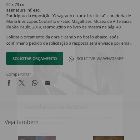
92 x 73 cm
assinatura inf. esq.
Participou da exposição "O sagrado na arte brasileira", curadoria de
Maria Inês Lopes Coutinho e Fabio Magalhães, Museu de Arte Sacra
de São Paulo, 2019, reproduzido no livro da mostra na pág. 40.
Solicite o orçamento da obra clicando no botão abaixo, após
confirmar o pedido de solicitação a resposta será enviada por email.
SOLICITAR ORÇAMENTO
SOLICITAR VIA WHATSAPP
Compartilhar
Novidades do Acervo!
Seja o primeiro a receber novidades do acervo e agenda dos
Veja também
próximos leilões e exposições.
Nome Completo