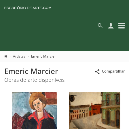
Artistas
Emeric Marcier
Emeric Marcier
Compartilhar
Obras de arte disponíveis