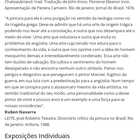
Chateaubriand. trad. Tradução de John Knox; Florence Eleanor Irvin.
Apresentação de Pereira Carneiro. Rio de Janeiro: Jornal do Brasil, 1976.
"A pintura para ele é uma purgação no sentido da teologia como no
da tragédia grega. Deve-se admitir que há uma arte de origem trágica
podendo nos levar até a consolação, e outra que nos desampara até o
medo de viver. Uma arte que soluciona e outra que incita os
problemas da angústia. Uma arte cuja tensão nos educa para o
conhecimento da vida, e outra que nos oprime com a idéia do homem
mesquinho demais e irremediavelmente condenado. Essa arte não
tem ilusões de salvação. Ela cultiva o sentimento do homem
desesperado e não encontra nenhum outro símbolo. Penso nos
perigos e desgostos que perseguiram o pintor Marcier, fugitivo da
guerra, em sua luta com a predestinação para a angústia. Num tempo
em que se conspira para o assassinato mesmo da vida artística, no
sentido tradicional do seu modo, uma personalidade como a desse
pintor de vinte e poucos anos é um exemplo e uma força para as
nossas consciências".
Ruben Navarra
LEITE, José Roberto Teixeira. Dicionário crítico da pintura no Brasil. Rio
de Janeiro: Artlivre, 1988.
Exposições Individuais