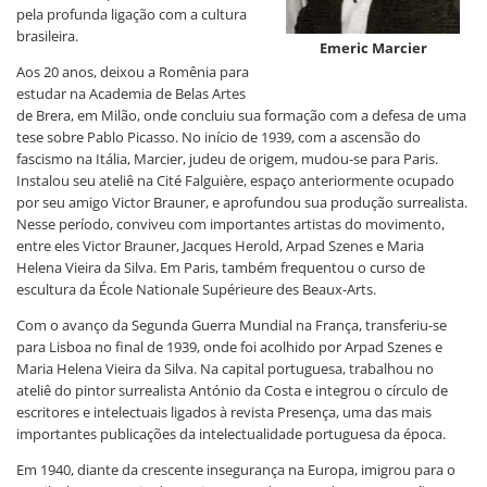
pela profunda ligação com a cultura
brasileira.
Emeric Marcier
Aos 20 anos, deixou a Romênia para
estudar na Academia de Belas Artes
de Brera, em Milão, onde concluiu sua formação com a defesa de uma
tese sobre Pablo Picasso. No início de 1939, com a ascensão do
fascismo na Itália, Marcier, judeu de origem, mudou-se para Paris.
Instalou seu ateliê na Cité Falguière, espaço anteriormente ocupado
por seu amigo Victor Brauner, e aprofundou sua produção surrealista.
Nesse período, conviveu com importantes artistas do movimento,
entre eles Victor Brauner, Jacques Herold, Arpad Szenes e Maria
Helena Vieira da Silva. Em Paris, também frequentou o curso de
escultura da École Nationale Supérieure des Beaux-Arts.
Com o avanço da Segunda Guerra Mundial na França, transferiu-se
para Lisboa no final de 1939, onde foi acolhido por Arpad Szenes e
Maria Helena Vieira da Silva. Na capital portuguesa, trabalhou no
ateliê do pintor surrealista António da Costa e integrou o círculo de
escritores e intelectuais ligados à revista Presença, uma das mais
importantes publicações da intelectualidade portuguesa da época.
Em 1940, diante da crescente insegurança na Europa, imigrou para o