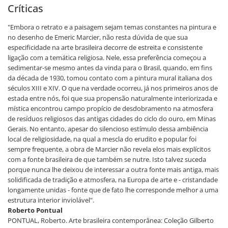
Críticas
"Embora o retrato e a paisagem sejam temas constantes na pintura e
no desenho de Emeric Marcier, não resta dúvida de que sua
especificidade na arte brasileira decorre de estreita e consistente
ligação com a temática religiosa. Nele, essa preferência começou a
sedimentar-se mesmo antes da vinda para o Brasil, quando, em fins
da década de 1930, tomou contato com a pintura mural italiana dos
séculos XIII e XIV. O que na verdade ocorreu, já nos primeiros anos de
estada entre nós, foi que sua propensão naturalmente interiorizada e
mística encontrou campo propício de desdobramento na atmosfera
de resíduos religiosos das antigas cidades do ciclo do ouro, em Minas
Gerais. No entanto, apesar do silencioso estímulo dessa ambiência
local de religiosidade, na qual a mescla do erudito e popular foi
sempre frequente, a obra de Marcier não revela elos mais explícitos
com a fonte brasileira de que também se nutre. Isto talvez suceda
porque nunca lhe deixou de interessar a outra fonte mais antiga, mais
solidificada de tradição e atmosfera, na Europa de arte e - cristandade
longamente unidas - fonte que de fato lhe corresponde melhor a uma
estrutura interior inviolável".
Roberto Pontual
PONTUAL, Roberto. Arte brasileira contemporânea: Coleção Gilberto