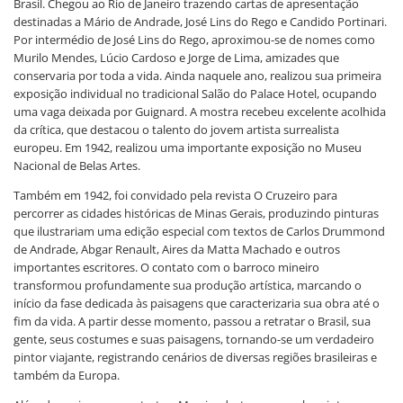
Brasil. Chegou ao Rio de Janeiro trazendo cartas de apresentação
destinadas a Mário de Andrade, José Lins do Rego e Candido Portinari.
Por intermédio de José Lins do Rego, aproximou-se de nomes como
Murilo Mendes, Lúcio Cardoso e Jorge de Lima, amizades que
conservaria por toda a vida. Ainda naquele ano, realizou sua primeira
exposição individual no tradicional Salão do Palace Hotel, ocupando
uma vaga deixada por Guignard. A mostra recebeu excelente acolhida
da crítica, que destacou o talento do jovem artista surrealista
europeu. Em 1942, realizou uma importante exposição no Museu
Nacional de Belas Artes.
Também em 1942, foi convidado pela revista O Cruzeiro para
percorrer as cidades históricas de Minas Gerais, produzindo pinturas
que ilustrariam uma edição especial com textos de Carlos Drummond
de Andrade, Abgar Renault, Aires da Matta Machado e outros
importantes escritores. O contato com o barroco mineiro
transformou profundamente sua produção artística, marcando o
início da fase dedicada às paisagens que caracterizaria sua obra até o
fim da vida. A partir desse momento, passou a retratar o Brasil, sua
gente, seus costumes e suas paisagens, tornando-se um verdadeiro
pintor viajante, registrando cenários de diversas regiões brasileiras e
também da Europa.