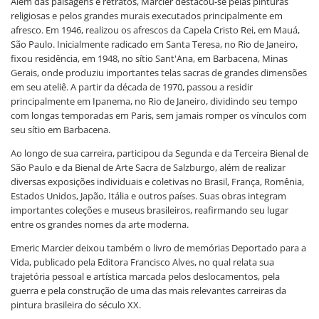
Além das paisagens e retratos, Marcier destacou-se pelas pinturas
religiosas e pelos grandes murais executados principalmente em
afresco. Em 1946, realizou os afrescos da Capela Cristo Rei, em Mauá,
São Paulo. Inicialmente radicado em Santa Teresa, no Rio de Janeiro,
fixou residência, em 1948, no sítio Sant'Ana, em Barbacena, Minas
Gerais, onde produziu importantes telas sacras de grandes dimensões
em seu ateliê. A partir da década de 1970, passou a residir
principalmente em Ipanema, no Rio de Janeiro, dividindo seu tempo
com longas temporadas em Paris, sem jamais romper os vínculos com
seu sítio em Barbacena.
Ao longo de sua carreira, participou da Segunda e da Terceira Bienal de
São Paulo e da Bienal de Arte Sacra de Salzburgo, além de realizar
diversas exposições individuais e coletivas no Brasil, França, Romênia,
Estados Unidos, Japão, Itália e outros países. Suas obras integram
importantes coleções e museus brasileiros, reafirmando seu lugar
entre os grandes nomes da arte moderna.
Emeric Marcier deixou também o livro de memórias Deportado para a
Vida, publicado pela Editora Francisco Alves, no qual relata sua
trajetória pessoal e artística marcada pelos deslocamentos, pela
guerra e pela construção de uma das mais relevantes carreiras da
pintura brasileira do século XX.