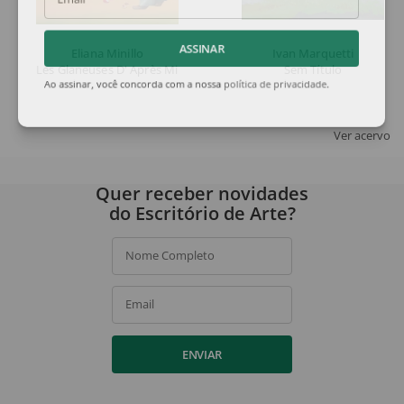
Email
Eliana Minillo
Ivan Marquetti
ASSINAR
Les Glaneuses D' Après Millet
Sem Título
Ao assinar, você concorda com a nossa
política de privacidade
.
Ver acervo
Quer receber novidades
do Escritório de Arte?
Nome Completo
Email
ENVIAR