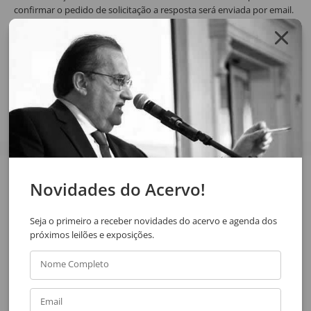
confirmar o pedido de solicitação a resposta será enviada por email.
SOLICITAR ORÇAMENTO
SOLICITAR VIA WHATSAPP
Compartilhar
Veja também
Novidades do Acervo!
Seja o primeiro a receber novidades do acervo e agenda dos
próximos leilões e exposições.
Nome Completo
Email