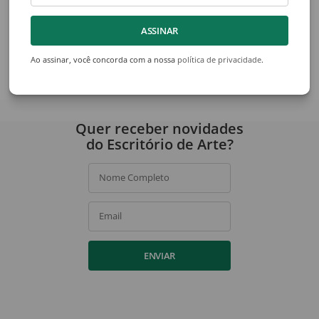
Amilcar de Castro
G.T.O (Geraldo Teles De Olivei
Sem Titulo (p88)
Sem Título
ASSINAR
Ao assinar, você concorda com a nossa
política de privacidade
.
Ver acervo
Quer receber novidades
do Escritório de Arte?
Nome Completo
Email
ENVIAR