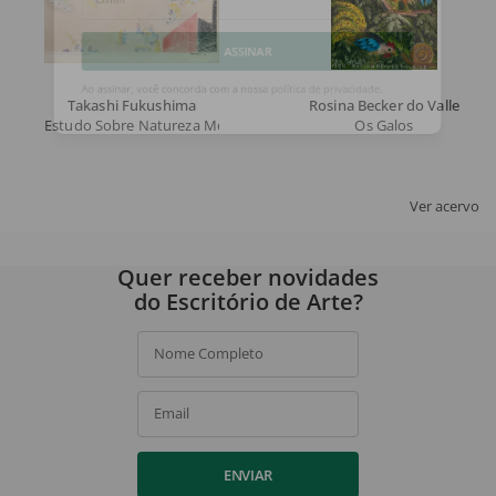
Email
ASSINAR
Takashi Fukushima
Rosina Becker do Valle
Estudo Sobre Natureza Morta Aux Oranges de H. Matisse
Os Galos
Ao assinar, você concorda com a nossa
política de privacidade
.
Ver acervo
Quer receber novidades
do Escritório de Arte?
Nome Completo
Email
ENVIAR