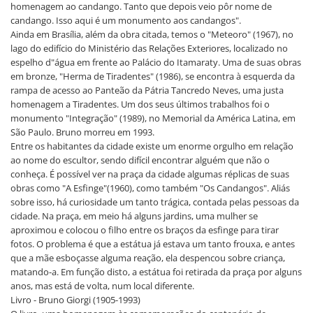
homenagem ao candango. Tanto que depois veio pôr nome de
candango. Isso aqui é um monumento aos candangos".
Ainda em Brasília, além da obra citada, temos o "Meteoro" (1967), no
lago do edifício do Ministério das Relações Exteriores, localizado no
espelho d"água em frente ao Palácio do Itamaraty. Uma de suas obras
em bronze, "Herma de Tiradentes" (1986), se encontra à esquerda da
rampa de acesso ao Panteão da Pátria Tancredo Neves, uma justa
homenagem a Tiradentes. Um dos seus últimos trabalhos foi o
monumento "Integração" (1989), no Memorial da América Latina, em
São Paulo. Bruno morreu em 1993.
Entre os habitantes da cidade existe um enorme orgulho em relação
ao nome do escultor, sendo difícil encontrar alguém que não o
conheça. É possível ver na praça da cidade algumas réplicas de suas
obras como "A Esfinge"(1960), como também "Os Candangos". Aliás
sobre isso, há curiosidade um tanto trágica, contada pelas pessoas da
cidade. Na praça, em meio há alguns jardins, uma mulher se
aproximou e colocou o filho entre os braços da esfinge para tirar
fotos. O problema é que a estátua já estava um tanto frouxa, e antes
que a mãe esboçasse alguma reação, ela despencou sobre criança,
matando-a. Em função disto, a estátua foi retirada da praça por alguns
anos, mas está de volta, num local diferente.
Livro - Bruno Giorgi (1905-1993)