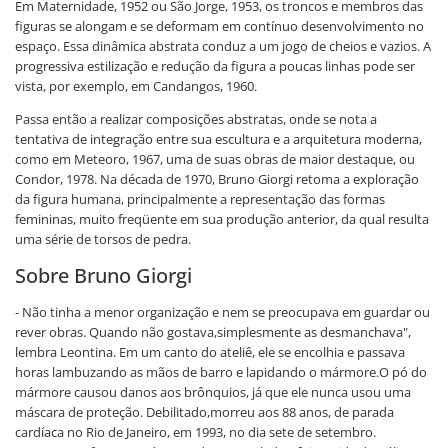
Em Maternidade, 1952 ou São Jorge, 1953, os troncos e membros das
figuras se alongam e se deformam em contínuo desenvolvimento no
espaço. Essa dinâmica abstrata conduz a um jogo de cheios e vazios. A
progressiva estilização e redução da figura a poucas linhas pode ser
vista, por exemplo, em Candangos, 1960.
Passa então a realizar composições abstratas, onde se nota a
tentativa de integração entre sua escultura e a arquitetura moderna,
como em Meteoro, 1967, uma de suas obras de maior destaque, ou
Condor, 1978. Na década de 1970, Bruno Giorgi retoma a exploração
da figura humana, principalmente a representação das formas
femininas, muito freqüente em sua produção anterior, da qual resulta
uma série de torsos de pedra.
Sobre Bruno Giorgi
- Não tinha a menor organização e nem se preocupava em guardar ou
rever obras. Quando não gostava,simplesmente as desmanchava",
lembra Leontina. Em um canto do ateliê, ele se encolhia e passava
horas lambuzando as mãos de barro e lapidando o mármore.O pó do
mármore causou danos aos brônquios, já que ele nunca usou uma
máscara de proteção. Debilitado,morreu aos 88 anos, de parada
cardíaca no Rio de Janeiro, em 1993, no dia sete de setembro.