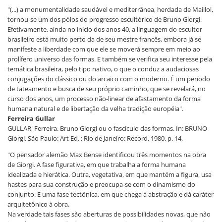
"(...) a monumentalidade saudável e mediterrânea, herdada de Maillol,
tornou-se um dos pólos do progresso escultórico de Bruno Giorgi.
Efetivamente, ainda no início dos anos 40, a linguagem do escultor
brasileiro está muito perto da de seu mestre francês, embora já se
manifeste a liberdade com que ele se moverá sempre em meio ao
prolífero universo das formas. E também se verifica seu interesse pela
temática brasileira, pelo tipo nativo, o que o conduz a audaciosas
conjugações do clássico ou do arcaico com o moderno. É um período
de tateamento e busca de seu próprio caminho, que se revelará, no
curso dos anos, um processo não-linear de afastamento da forma
humana natural e de libertação da velha tradição européia".
Ferreira Gullar
GULLAR, Ferreira. Bruno Giorgi ou o fascículo das formas. In: BRUNO
Giorgi. São Paulo: Art Ed. ; Rio de Janeiro: Record, 1980. p. 14.
"O pensador alemão Max Bense identificou três momentos na obra
de Giorgi. A fase figurativa, em que trabalha a forma humana
idealizada e hierática. Outra, vegetativa, em que mantém a figura, usa
hastes para sua construção e preocupa-se com o dinamismo do
conjunto. E uma fase tectônica, em que chega à abstração e dá caráter
arquitetônico à obra.
Na verdade tais fases são aberturas de possibilidades novas, que não