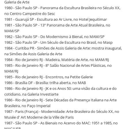
Galeria de Arte
1980 - São Paulo SP - Panorama da Escultura Brasileira no Século XX,
no Centro Campestre do Sesc
1981 - Guarujá SP - Escultura ao Ar Livre, no Hotel Jequitimar
1981 - São Paulo SP - 13º Panorama de Arte Atual Brasileira, no
MAM/SP
1982 - São Paulo SP - Do Modernismo à Bienal, no MAM/SP
1982 - São Paulo SP - Um Século de Escultura no Brasil, no Masp
1984 - Curitiba PR - Simões de Assis Galeria de Arte: mostra inaugural,
na Simões de Assis Galeria de Arte
1984 - Rio de Janeiro RJ - Madeira, Matéria de Arte, no MAM/RJ
1985 - Rio de Janeiro RJ - 8º Salão Nacional de Artes Plásticas, no
MAM/RJ
1985 - Rio de Janeiro RJ - Encontros, na Petite Galerie
1986 - Brasília DF - Brasília: trilha aberta, no MAB
1986 - Rio de Janeiro RJ - JK e os Anos 50: uma visão da cultura e do
cotidiano, na Galeria Investiarte
1986 - Rio de Janeiro RJ - Sete Décadas da Presença Italiana na Arte
Brasileira, no Paço Imperial
1987 - Paris (França) - Modernidade: Arte Brasileira do Século XX, no
Musée d' Art Moderne de la Ville de Paris
1987 - São Paulo SP - As Bienais no Acervo do MAC: 1951 a 1985, no
MAC/USP