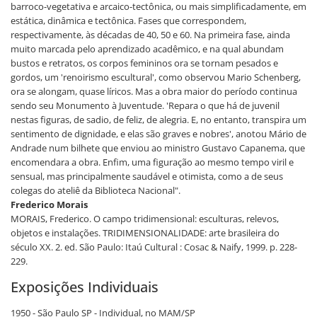
barroco-vegetativa e arcaico-tectônica, ou mais simplificadamente, em
estática, dinâmica e tectônica. Fases que correspondem,
respectivamente, às décadas de 40, 50 e 60. Na primeira fase, ainda
muito marcada pelo aprendizado acadêmico, e na qual abundam
bustos e retratos, os corpos femininos ora se tornam pesados e
gordos, um 'renoirismo escultural', como observou Mario Schenberg,
ora se alongam, quase líricos. Mas a obra maior do período continua
sendo seu Monumento à Juventude. 'Repara o que há de juvenil
nestas figuras, de sadio, de feliz, de alegria. E, no entanto, transpira um
sentimento de dignidade, e elas são graves e nobres', anotou Mário de
Andrade num bilhete que enviou ao ministro Gustavo Capanema, que
encomendara a obra. Enfim, uma figuração ao mesmo tempo viril e
sensual, mas principalmente saudável e otimista, como a de seus
colegas do ateliê da Biblioteca Nacional".
Frederico Morais
MORAIS, Frederico. O campo tridimensional: esculturas, relevos,
objetos e instalações. TRIDIMENSIONALIDADE: arte brasileira do
século XX. 2. ed. São Paulo: Itaú Cultural : Cosac & Naify, 1999. p. 228-
229.
Exposições Individuais
1950 - São Paulo SP - Individual, no MAM/SP