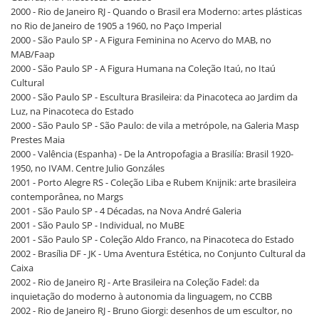
2000 - Rio de Janeiro RJ - Quando o Brasil era Moderno: artes plásticas
no Rio de Janeiro de 1905 a 1960, no Paço Imperial
2000 - São Paulo SP - A Figura Feminina no Acervo do MAB, no
MAB/Faap
2000 - São Paulo SP - A Figura Humana na Coleção Itaú, no Itaú
Cultural
2000 - São Paulo SP - Escultura Brasileira: da Pinacoteca ao Jardim da
Luz, na Pinacoteca do Estado
2000 - São Paulo SP - São Paulo: de vila a metrópole, na Galeria Masp
Prestes Maia
2000 - Valência (Espanha) - De la Antropofagia a Brasilía: Brasil 1920-
1950, no IVAM. Centre Julio Gonzáles
2001 - Porto Alegre RS - Coleção Liba e Rubem Knijnik: arte brasileira
contemporânea, no Margs
2001 - São Paulo SP - 4 Décadas, na Nova André Galeria
2001 - São Paulo SP - Individual, no MuBE
2001 - São Paulo SP - Coleção Aldo Franco, na Pinacoteca do Estado
2002 - Brasília DF - JK - Uma Aventura Estética, no Conjunto Cultural da
Caixa
2002 - Rio de Janeiro RJ - Arte Brasileira na Coleção Fadel: da
inquietação do moderno à autonomia da linguagem, no CCBB
2002 - Rio de Janeiro RJ - Bruno Giorgi: desenhos de um escultor, no