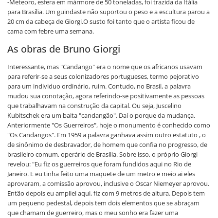
-Meteoro, esfera em mármore de 50 toneladas, foi trazida da Itália
para Brasília. Um guindaste não suportou o peso e a escultura parou a
20 cm da cabeça de Giorgi.O susto foi tanto que o artista ficou de
cama com febre uma semana.
As obras de Bruno Giorgi
Interessante, mas "Candango" era o nome que os africanos usavam
para referir-se a seus colonizadores portugueses, termo pejorativo
para um individuo ordinário, ruim. Contudo, no Brasil, a palavra
mudou sua conotação, agora referindo-se positivamente as pessoas
que trabalhavam na construção da capital. Ou seja, Juscelino
Kubitschek era um baita "candangão". Daí o porque da mudança.
Anteriormente "Os Guerreiros", hoje o monumento é conhecido como
"Os Candangos". Em 1959 a palavra ganhava assim outro estatuto , o
de sinônimo de desbravador, de homem que confia no progresso, de
brasileiro comum, operário de Brasília. Sobre isso, o próprio Giorgi
revelou: "Eu fiz os guerreiros que foram fundidos aqui no Rio de
Janeiro. E eu tinha feito uma maquete de um metro e meio ai eles
aprovaram, a comissão aprovou, inclusive o Oscar Niemeyer aprovou.
Então depois eu ampliei aqui, fiz com 9 metros de altura. Depois tem
um pequeno pedestal, depois tem dois elementos que se abraçam
que chamam de guerreiro, mas o meu sonho era fazer uma