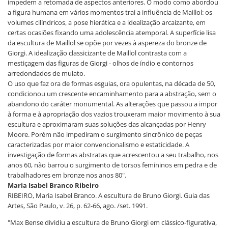
impedem a retomada de aspectos anteriores. O modo como abordou
a figura humana em vários momentos trai a influência de Maillol: os
volumes cilíndricos, a pose hierática e a idealização arcaizante, em
certas ocasiões fixando uma adolescência atemporal. A superfície lisa
da escultura de Maillol se opõe por vezes à aspereza do bronze de
Giorgi. A idealização classicizante de Maillol contrasta com a
mestiçagem das figuras de Giorgi - olhos de índio e contornos
arredondados de mulato.
O uso que faz ora de formas esguias, ora opulentas, na década de 50,
condicionou um crescente encaminhamento para a abstração, sem o
abandono do caráter monumental. As alterações que passou a impor
à forma e à apropriação dos vazios trouxeram maior movimento à sua
escultura e aproximaram suas soluções das alcançadas por Henry
Moore. Porém não impediram o surgimento sincrônico de peças
caracterizadas por maior convencionalismo e estaticidade. A
investigação de formas abstratas que acrescentou a seu trabalho, nos
anos 60, não barrou o surgimento de torsos femininos em pedra e de
trabalhadores em bronze nos anos 80".
Maria Isabel Branco Ribeiro
RIBEIRO, Maria Isabel Branco. A escultura de Bruno Giorgi. Guia das
Artes, São Paulo, v. 26, p. 62-66, ago. /set. 1991.
"Max Bense dividiu a escultura de Bruno Giorgi em clássico-figurativa,