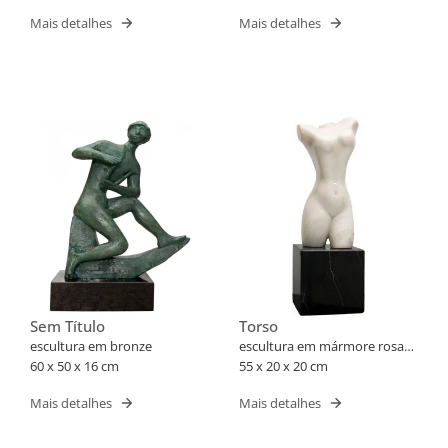
Mais detalhes
Mais detalhes
Sem Título
Torso
escultura em bronze
escultura em mármore rosa
60 x 50 x 16 cm
português
55 x 20 x 20 cm
Mais detalhes
Mais detalhes