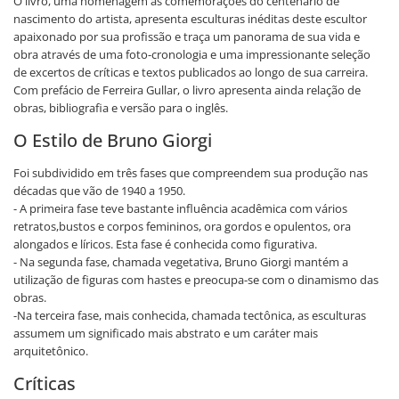
O livro, uma homenagem às comemorações do centenário de
nascimento do artista, apresenta esculturas inéditas deste escultor
apaixonado por sua profissão e traça um panorama de sua vida e
obra através de uma foto-cronologia e uma impressionante seleção
de excertos de críticas e textos publicados ao longo de sua carreira.
Com prefácio de Ferreira Gullar, o livro apresenta ainda relação de
obras, bibliografia e versão para o inglês.
O Estilo de Bruno Giorgi
Foi subdividido em três fases que compreendem sua produção nas
décadas que vão de 1940 a 1950.
- A primeira fase teve bastante influência acadêmica com vários
retratos,bustos e corpos femininos, ora gordos e opulentos, ora
alongados e líricos. Esta fase é conhecida como figurativa.
- Na segunda fase, chamada vegetativa, Bruno Giorgi mantém a
utilização de figuras com hastes e preocupa-se com o dinamismo das
obras.
-Na terceira fase, mais conhecida, chamada tectônica, as esculturas
assumem um significado mais abstrato e um caráter mais
arquitetônico.
Críticas