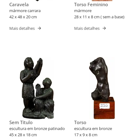
Caravela
Torso Feminino
mármore carrara
mármore
42 x 48 x 20 cm
28 x 11 x 8 cm ( sem a base)
Mais detalhes
Mais detalhes
Sem Título
Torso
escultura em bronze patinado
escultura em bronze
45 x 28 x 18 cm
17 x 9 x 8 cm