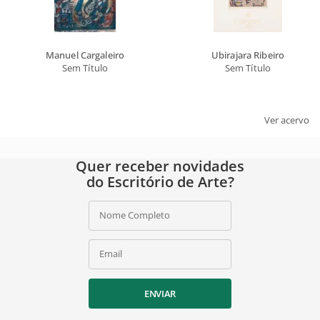
Email
ASSINAR
Manuel Cargaleiro
Ubirajara Ribeiro
Ao assinar, você concorda com a nossa
política de privacidade
.
Sem Título
Sem Título
Ver acervo
Quer receber novidades
do Escritório de Arte?
Nome Completo
Email
ENVIAR