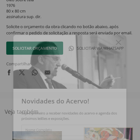
1976
80 x 80 cm
assinatura sup. dir.
Solicite o orçamento da obra clicando no botão abaixo, após
confirmar o pedido de solicitação a resposta será enviada por email.
SOLICITAR ORÇAMENTO
SOLICITAR VIA WHATSAPP
Compartilhar
Novidades do Acervo!
Veja também
Seja o primeiro a receber novidades do acervo e agenda dos
próximos leilões e exposições.
Nome Completo