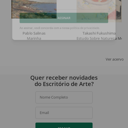
Email
ASSINAR
Pablo Salinas
Takashi Fukushima
Ao assinar, você concorda com a nossa
política de privacidade
.
Marinha
Estudo Sobre Natureza Morta
Ver acervo
Quer receber novidades
do Escritório de Arte?
Nome Completo
Email