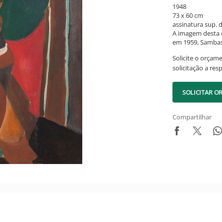
1948
73 x 60 cm
assinatura sup. d
A imagem desta o
em 1959, Sambas 
Solicite o orçam
solicitação a res
SOLICITAR 
Compartilhar