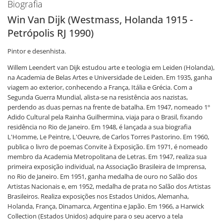
Biografia
Win Van Dijk (Westmass, Holanda 1915 -
Petrópolis RJ 1990)
Pintor e desenhista.
Willem Leendert van Dijk estudou arte e teologia em Leiden (Holanda),
na Academia de Belas Artes e Universidade de Leiden. Em 1935, ganha
viagem ao exterior, conhecendo a França, Itália e Grécia. Com a
Segunda Guerra Mundial, alista-se na resistência aos nazistas,
perdendo as duas pernas na frente de batalha. Em 1947, nomeado 1º
Adido Cultural pela Rainha Guilhermina, viaja para o Brasil, fixando
residência no Rio de Janeiro. Em 1948, é lançada a sua biografia
L'Homme, Le Peintre, L'Oeuvre, de Carlos Torres Pastorino. Em 1960,
publica o livro de poemas Convite à Exposição. Em 1971, é nomeado
membro da Academia Metropolitana de Letras. Em 1947, realiza sua
primeira exposição individual, na Associação Brasileira de Imprensa,
no Rio de Janeiro. Em 1951, ganha medalha de ouro no Salão dos
Artistas Nacionais e, em 1952, medalha de prata no Salão dos Artistas
Brasileiros. Realiza exposições nos Estados Unidos, Alemanha,
Holanda, França, Dinamarca, Argentina e Japão. Em 1966, a Harwick
Collection (Estados Unidos) adquire para o seu acervo a tela