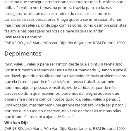
o lirismo que consegue acrescentar aos assuntos mais bucólicos que
utiliza. É realista nos temas, na pobreza trazida para a tela, nas
paisagens rurais que nada escondem do real, nas fisionomias
cansadas de seus pescadores. Chega quase a ser impressionista nas
marinhas brasileiras, onde joga com as cores, como os impressionistas
faziam, e nas paisagens brancas da neve da sua Holanda".
José Maria Carneiro
CARNEIRO, José Maria. Win Van Dijk. Rio de Janeiro: RBM Editora, 1990.
Depoimentos
"Sim, valeu... valeu a pena ser Pintor, desde que a pintura tenha sido
um instrumento a serviço de Deus e da Humanidade. Quando a Arte é
saudável, quando nós não damos à Humanidade mais problemas dos
que ela já tem, quando nós, através do nosso trabalho, também
podemos ajudar pessoas e instituições de caridade, quando nós,
através do dom que recebemos, podemos dar alegria àqueles que
observam e vibram com os nossos quadros, valeu, valeu a pena... É
uma vocação, mas também uma grande responsabilidade ser pintor. É
por isso que eu assino e escrevo, no verso de todas as minhas telas,
que foram 'feitas com a ajuda de Deus' ".
Win Van Dijk
CARNEIRO, José Maria. Win Van Dijk. Rio de Janeiro: RBM Editora, 1990.