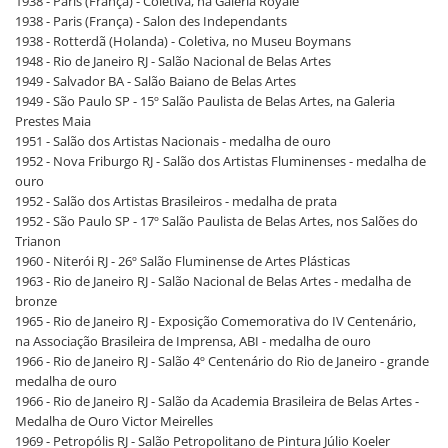
1938 - Paris (França) - Coletiva, na Galeria Royale
1938 - Paris (França) - Salon des Independants
1938 - Rotterdã (Holanda) - Coletiva, no Museu Boymans
1948 - Rio de Janeiro RJ - Salão Nacional de Belas Artes
1949 - Salvador BA - Salão Baiano de Belas Artes
1949 - São Paulo SP - 15º Salão Paulista de Belas Artes, na Galeria
Prestes Maia
1951 - Salão dos Artistas Nacionais - medalha de ouro
1952 - Nova Friburgo RJ - Salão dos Artistas Fluminenses - medalha de
ouro
1952 - Salão dos Artistas Brasileiros - medalha de prata
1952 - São Paulo SP - 17º Salão Paulista de Belas Artes, nos Salões do
Trianon
1960 - Niterói RJ - 26º Salão Fluminense de Artes Plásticas
1963 - Rio de Janeiro RJ - Salão Nacional de Belas Artes - medalha de
bronze
1965 - Rio de Janeiro RJ - Exposição Comemorativa do IV Centenário,
na Associação Brasileira de Imprensa, ABI - medalha de ouro
1966 - Rio de Janeiro RJ - Salão 4º Centenário do Rio de Janeiro - grande
medalha de ouro
1966 - Rio de Janeiro RJ - Salão da Academia Brasileira de Belas Artes -
Medalha de Ouro Victor Meirelles
1969 - Petropólis RJ - Salão Petropolitano de Pintura Júlio Koeler