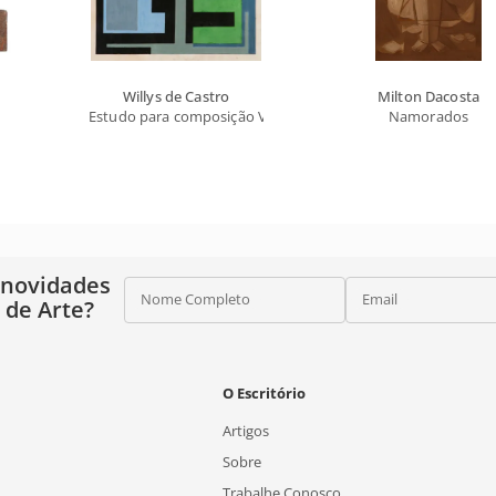
Willys de Castro
Milton Dacosta
Estudo para composição VI: distribuição rítmica sobre um 
Namorados
 novidades
Nome Completo
Email
o de Arte?
O Escritório
Artigos
Sobre
Trabalhe Conosco