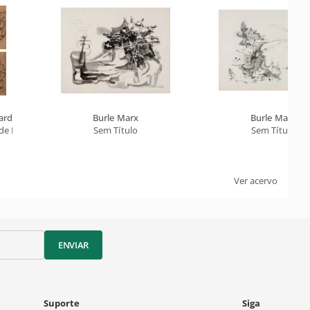
ard
Burle Marx
Burle Marx
de Natal
Sem Título
Sem Título
Ver acervo
ENVIAR
Suporte
Siga