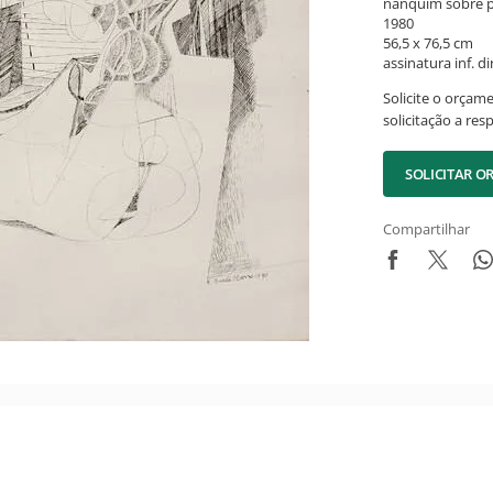
nanquim sobre 
1980
56,5 x 76,5 cm
assinatura inf. dir
Solicite o orçam
solicitação a res
SOLICITAR 
Compartilhar