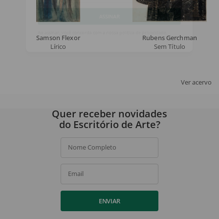
Email
ASSINAR
Samson Flexor
Rubens Gerchman
Lírico
Sem Título
Ao assinar, você concorda com a nossa
política de privacidade
.
Ver acervo
Quer receber novidades
do Escritório de Arte?
Nome Completo
Email
ENVIAR