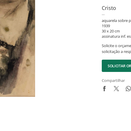
Cristo
aquarela sobre p
1939
30 x 20 cm
assinatura inf. es
Solicite o orçam
solicitação a res
SOLICITAR 
Compartilhar