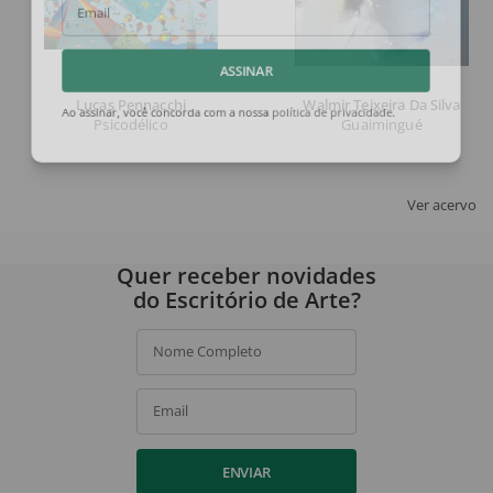
Email
ASSINAR
Lucas Pennacchi
Walmir Teixeira Da Silva
Psicodélico
Guaimingué
Ao assinar, você concorda com a nossa
política de privacidade
.
Ver acervo
Quer receber novidades
do Escritório de Arte?
Nome Completo
Email
ENVIAR