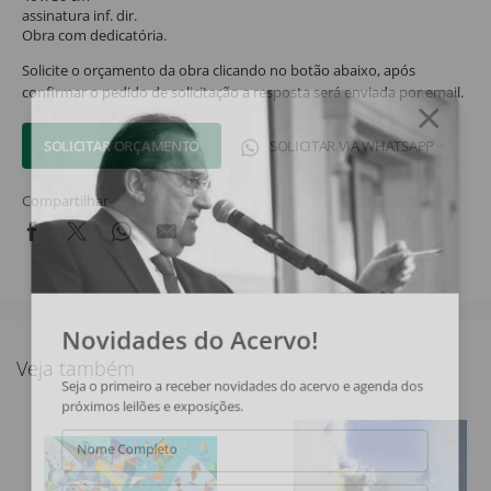
assinatura inf. dir.
Obra com dedicatória.
Solicite o orçamento da obra clicando no botão abaixo, após
confirmar o pedido de solicitação a resposta será enviada por email.
SOLICITAR ORÇAMENTO
SOLICITAR VIA WHATSAPP
Compartilhar
Novidades do Acervo!
Veja também
Seja o primeiro a receber novidades do acervo e agenda dos
próximos leilões e exposições.
Nome Completo