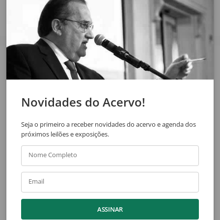
Veja também
Novidades do Acervo!
Seja o primeiro a receber novidades do acervo e agenda dos
próximos leilões e exposições.
Nome Completo
Trinaz Fox
Danilo Di Prete
Sem Título
Vaso de Flores
Email
ASSINAR
Ver acervo