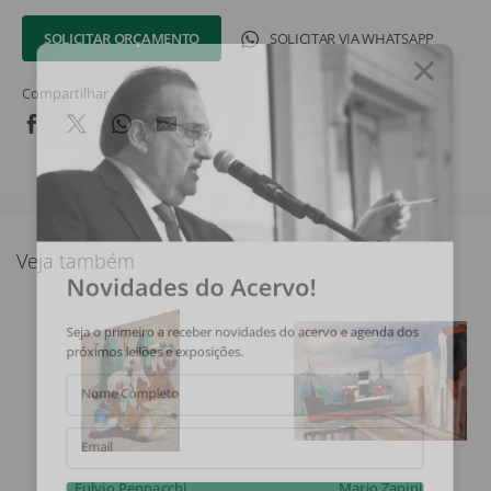
SOLICITAR ORÇAMENTO
SOLICITAR VIA WHATSAPP
Compartilhar
Veja também
Novidades do Acervo!
Seja o primeiro a receber novidades do acervo e agenda dos
próximos leilões e exposições.
Nome Completo
Email
Fulvio Pennacchi
Mario Zanini