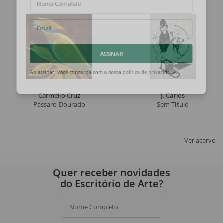
Nome Completo
Email
ASSINAR
Ao assinar, você concorda com a nossa
política de privacidade
.
Carmélio Cruz
J. Carlos
Pássaro Dourado
Sem Título
Ver acervo
Quer receber novidades
do Escritório de Arte?
Nome Completo