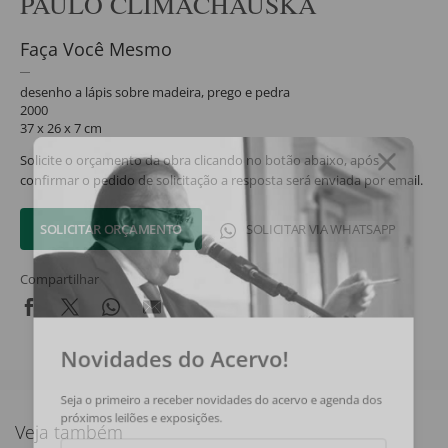
PAULO CLIMACHAUSKA
Faça Você Mesmo
desenho a lápis sobre madeira, prego e pedra
2000
37 x 26 x 7 cm
Solicite o orçamento da obra clicando no botão abaixo, após
confirmar o pedido de solicitação a resposta será enviada por email.
SOLICITAR ORÇAMENTO
SOLICITAR VIA WHATSAPP
Compartilhar
Novidades do Acervo!
Seja o primeiro a receber novidades do acervo e agenda dos
próximos leilões e exposições.
Veja também