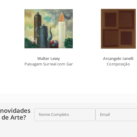
Walter Lewy
Arcangelo Ianelli
Paisagem Surreal com Garrafa, Bule e Vela
Composição
 novidades
Nome Completo
Email
o de Arte?