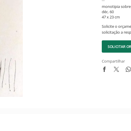
monotipia sobre
déc. 60
47 x 23 cm
Solicite o orçam
solicitação a res
SOLICITAR 
Compartilhar