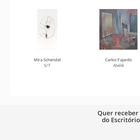
Mira Schendel
Carlos Fajardo
S/T
Ateliê
Quer receber
do Escritóri