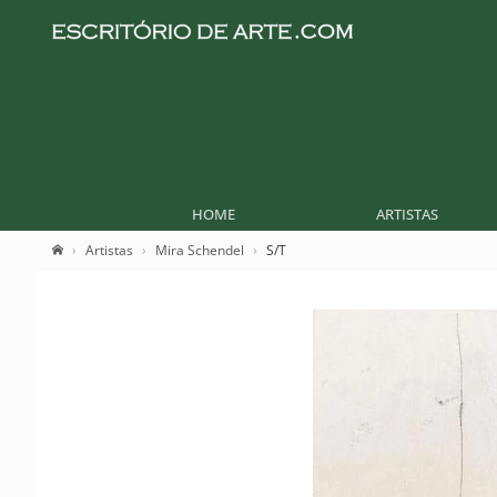
HOME
ARTISTAS
Artistas
Mira Schendel
S/T