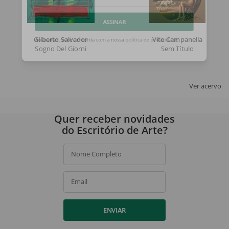
Email
ASSINAR
Gilberto Salvador
Vito Campanella
Sogno Del Giorni
Sem Título
Ao assinar, você concorda com a nossa
política de privacidade
.
Ver acervo
Quer receber novidades
do Escritório de Arte?
Nome Completo
Email
ENVIAR