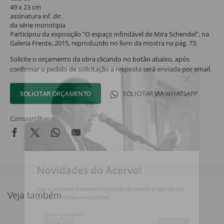
49 x 23 cm
assinatura inf. dir.
da série monotipia
Participou da exposição "O espaço infindável de Mira Schendel", na
Galeria Frente, 2015, reproduzido no livro da mostra na pág. 73.
Solicite o orçamento da obra clicando no botão abaixo, após
confirmar o pedido de solicitação a resposta será enviada por email.
SOLICITAR ORÇAMENTO
SOLICITAR VIA WHATSAPP
Compartilhar
Novidades do Acervo!
Seja o primeiro a receber novidades do acervo e agenda dos
Veja também
próximos leilões e exposições.
Nome Completo