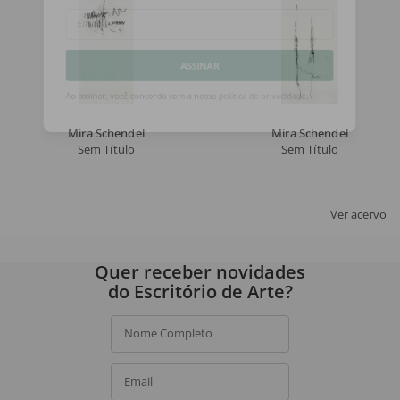
Email
ASSINAR
Ao assinar, você concorda com a nossa
política de privacidade
.
Mira Schendel
Mira Schendel
Sem Título
Sem Título
Ver acervo
Quer receber novidades
do Escritório de Arte?
Nome Completo
Email