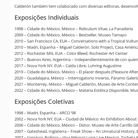
Calderón também tem colaborado com diversas editoras, desenvolve
Exposições Individuais
1998 – Cidade do México, México – Ridiculum Vitae, La Panadería
2009 – Cidade do México, México – Bestseller, Museo Tamayo
2010 – San Francisco CA, EUA – Conversations with a Tropical Vultu
2010 – Madri, Espanha – Miguel Calderón. Solo Project, Casa Améric
2012 – Rochester MN, EUA – Color Bleed, Rochester Art Center
2017 – Buenos Aires, Argentina – Independientemente de con quie
2017 – Nova York NY, EUA – Caída Libre, Luhring Augustine
2019 – Cidade do México, México – El placer después (Pleasure Aft
2020 – Guadalajara, México – Interrogatorio Inverso, Páramo Galerí
2021 – Monterrey, México – Miguel Calderón, Museo de Arte Con
2022 – Cidade do México, México – Materia Estética Disponible, M
Exposições Coletivas
1998 – Madri, Espanha – ARCO ’98
2002 – Nova York NY, EUA – Ciudad de México: An Exhibition About 
2006 – Cidade do México, México – Distor, Museo de Arte Carrillo Gil
2007 – Gateshead, Inglaterra – Freak Show – An Unnatural History,
2007 – Varsóvia, Polônia – Viva México! Long Live Mexico!, Zacheta N