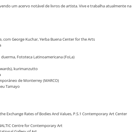
ndo um acervo notável de livros de artista. Vive e trabalha atualmente na
re, com George Kuchar, Yerba Buena Center for the Arts
a
n duerma, Fototeca Latinoamericana (FoLa)
erwards), kurimanzutto
a
temporáneo de Monterrey (MARCO)
useu Tamayo
the Exchange Rates of Bodies And Values, P.S.1 Contemporary Art Center
 BALTIC Centre for Contemporary Art
ational Gallery of Art