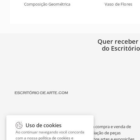
Composição Geométrica
Vaso de Flores
Quer receber
do Escritóri
Uso de cookies
O Escritório de Arte é um portal dedicado à compra e venda de
Ao continuar navegando você concorda
obras de arte de artistas consagrados, avaliação de peças
com a nossa
política de cookies e
individuais ou de espólios, curiosidades sobre artes e exposições.