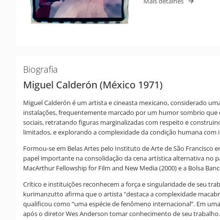
Mais detalhes
Biografia
Miguel Calderón (México 1971)
Miguel Calderón é um artista e cineasta mexicano, considerado uma 
instalações, frequentemente marcado por um humor sombrio que expl
sociais, retratando figuras marginalizadas com respeito e construin
limitados, e explorando a complexidade da condição humana com iro
Formou-se em Belas Artes pelo Instituto de Arte de São Francisco 
papel importante na consolidação da cena artística alternativa no 
MacArthur Fellowship for Film and New Media (2000) e a Bolsa Banc
Crítico e instituições reconhecem a força e singularidade de seu 
kurimanzutto afirma que o artista "destaca a complexidade macabra 
qualificou como “uma espécie de fenômeno internacional”. Em uma i
após o diretor Wes Anderson tomar conhecimento de seu trabalho.