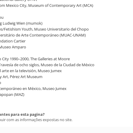
t from Mexico City, Museum of Contemporary Art (MCA)
ou
ung Ludwig Wien (mumok)
res/Fetishism Youth, Museo Universitario del Chopo
niversitário de Arte Contemporáneo (MUAC-UNAM)
ndation Cartier
s, Museo Amparo
co City 1990–2000, The Galleries at Moore
Travesía de ocho siglos, Museo de la Ciudad de México
 arte en la televisión, Museo Jumex
y Art, Pérez Art Museum
o
ontemporáneo en México, Museo Jumex
 Zapopan (MAZ)
antes para esta pagina?
buir com as informações expostas no site.