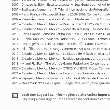
2007 – Chicago IL, EUA – Escultura social: A New Generation of Ar
2007 – Esslingen, Alemanha – 7ª Trienal Internacional de Fotografia
2008 – Paris, França – Prospectif cinéma 2008–2009, Centre Pompid
2009 – Viena, Áustria – Interstices, Museum Moderner Kunst Stift
2010 – Cidade do México, México – Dracula Effect: Art/Youth Cultu
2011 – Cidade do México, México – Antes de la resaca…, Museo U
2013 – Paris, França – América Latina 1960–2013, Fotos + Textos, Fo
2014 – Puebla, México – América Latina 1960–2013, Fotos + Texto
2014 – Los Angeles CA, EUA – Fútbol: The Beautiful Game, LACMA
2015 – Filadélfia PA, EUA – Strange Currencies: Art & Action in Mexi
2017 – Cidade do México, México – La Ciudad de México en el arte. 
2018 – Cidade do México, México – Realidad programada: la vida y el
2018 – Miami FL, EUA – The World’s Game: Fútbol and Contemporar
2020 – Cidade do México, México – OTRXS MUNDXS, Museo Tamay
2021 – Cidade do México, México – Excepciones Normales: Arte c
2022 – Zapopan, México – Imperios de lo Plural, Museo de Arte de
2023 – Nova York NY, EUA – Equis, I Griega, Zeta, anonymous gallery
Você tem sugestões, informações ou alterações import
Clique aqui para sugerir uma alteração no conteudo e contri