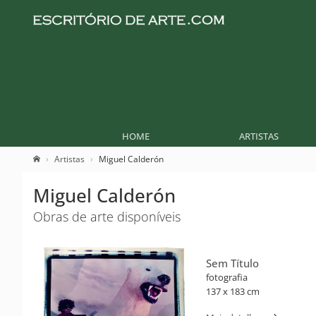
HOME
ARTISTAS
Artistas
Miguel Calderón
Miguel Calderón
Obras de arte disponíveis
Sem Título
fotografia
137 x 183 cm