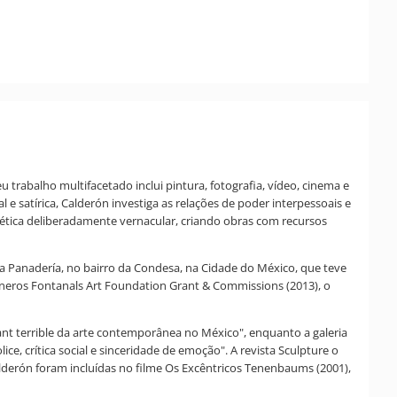
rabalho multifacetado inclui pintura, fotografia, vídeo, cinema e
satírica, Calderón investiga as relações de poder interpessoais e
estética deliberadamente vernacular, criando obras com recursos
a Panadería, no bairro da Condesa, na Cidade do México, que teve
Cisneros Fontanals Art Foundation Grant & Commissions (2013), o
ant terrible da arte contemporânea no México", enquanto a galeria
 crítica social e sinceridade de emoção". A revista Sculpture o
lderón foram incluídas no filme Os Excêntricos Tenenbaums (2001),