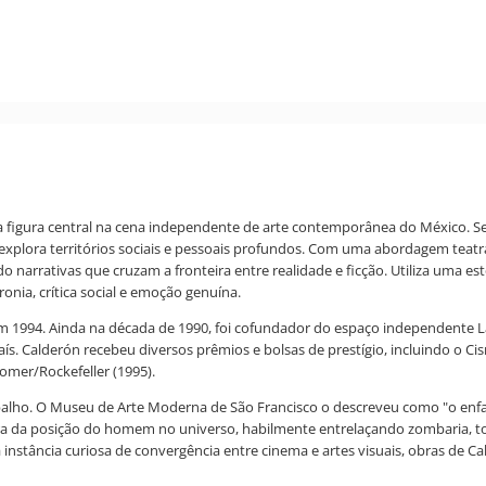
figura central na cena independente de arte contemporânea do México. Seu t
ora territórios sociais e pessoais profundos. Com uma abordagem teatral e 
do narrativas que cruzam a fronteira entre realidade e ficção. Utiliza uma 
nia, crítica social e emoção genuína.
em 1994. Ainda na década de 1990, foi cofundador do espaço independente L
país. Calderón recebeu diversos prêmios e bolsas de prestígio, incluindo o 
omer/Rockefeller (1995).
trabalho. O Museu de Arte Moderna de São Francisco o descreveu como "o enf
da posição do homem no universo, habilmente entrelaçando zombaria, tolice,
nstância curiosa de convergência entre cinema e artes visuais, obras de Ca