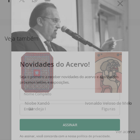
Veja também
Novidades do Acervo!
Seja o primeiro a receber novidades do acervo e agenda dos
próximos leilões e exposições.
Nome Completo
Niobe Xandó
Ivonaldo Veloso de Melo
Bandeja I
Figuras
Email
ASSINAR
Ver acervo