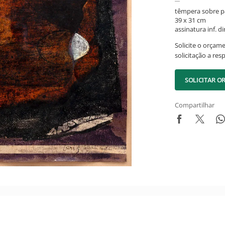
têmpera sobre p
39 x 31 cm
assinatura inf. dir
Solicite o orçam
solicitação a res
SOLICITAR 
Compartilhar