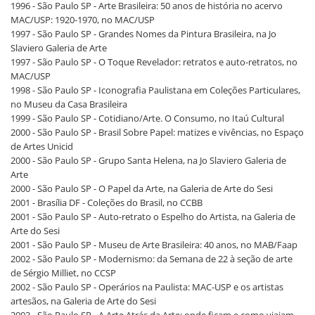
1996 - São Paulo SP - Arte Brasileira: 50 anos de história no acervo
MAC/USP: 1920-1970, no MAC/USP
1997 - São Paulo SP - Grandes Nomes da Pintura Brasileira, na Jo
Slaviero Galeria de Arte
1997 - São Paulo SP - O Toque Revelador: retratos e auto-retratos, no
MAC/USP
1998 - São Paulo SP - Iconografia Paulistana em Coleções Particulares,
no Museu da Casa Brasileira
1999 - São Paulo SP - Cotidiano/Arte. O Consumo, no Itaú Cultural
2000 - São Paulo SP - Brasil Sobre Papel: matizes e vivências, no Espaço
de Artes Unicid
2000 - São Paulo SP - Grupo Santa Helena, na Jo Slaviero Galeria de
Arte
2000 - São Paulo SP - O Papel da Arte, na Galeria de Arte do Sesi
2001 - Brasília DF - Coleções do Brasil, no CCBB
2001 - São Paulo SP - Auto-retrato o Espelho do Artista, na Galeria de
Arte do Sesi
2001 - São Paulo SP - Museu de Arte Brasileira: 40 anos, no MAB/Faap
2002 - São Paulo SP - Modernismo: da Semana de 22 à seção de arte
de Sérgio Milliet, no CCSP
2002 - São Paulo SP - Operários na Paulista: MAC-USP e os artistas
artesãos, na Galeria de Arte do Sesi
2003 - São Paulo SP - A Arte Atrás da Arte: onde ficam e como viajam