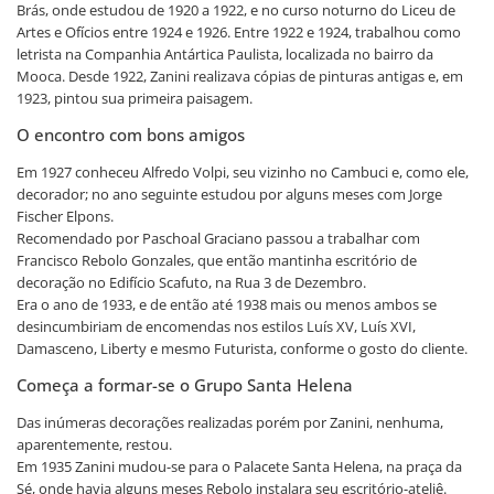
Brás, onde estudou de 1920 a 1922, e no curso noturno do Liceu de
Artes e Ofícios entre 1924 e 1926. Entre 1922 e 1924, trabalhou como
letrista na Companhia Antártica Paulista, localizada no bairro da
Mooca. Desde 1922, Zanini realizava cópias de pinturas antigas e, em
1923, pintou sua primeira paisagem.
O encontro com bons amigos
Em 1927 conheceu Alfredo Volpi, seu vizinho no Cambuci e, como ele,
decorador; no ano seguinte estudou por alguns meses com Jorge
Fischer Elpons.
Recomendado por Paschoal Graciano passou a trabalhar com
Francisco Rebolo Gonzales, que então mantinha escritório de
decoração no Edifício Scafuto, na Rua 3 de Dezembro.
Era o ano de 1933, e de então até 1938 mais ou menos ambos se
desincumbiriam de encomendas nos estilos Luís XV, Luís XVI,
Damasceno, Liberty e mesmo Futurista, conforme o gosto do cliente.
Começa a formar-se o Grupo Santa Helena
Das inúmeras decorações realizadas porém por Zanini, nenhuma,
aparentemente, restou.
Em 1935 Zanini mudou-se para o Palacete Santa Helena, na praça da
Sé, onde havia alguns meses Rebolo instalara seu escritório-ateliê.