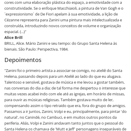
cores com uma elaboração plástica do espaço, a emotividade com a
construtividade. Se o enfoque Macchiaioli, a pintura de Van Gogh e o
´expressionismo´ de De Fiori apelam à sua emotividade, a lição de
Cézanne representa para Zanini uma pintura mais intelectualizada e
construída, introduzindo novos conceitos de volume e organização
espacial. (...)"
Alice Brill
BRILL, Alice. Mário Zanini e seu tempo: do Grupo Santa Helena às
bienais. São Paulo: Perspectiva, 1984.
Depoimentos
"Zanini foi o primeiro artista a associar-se comigo, no ateliê do Santa
Helena, passando depois para um Ateliê ao lado do que eu alugava.
Talentoso e sensível, gostava de música e me levou a gostar também,
nas conversas do dia a dia; de tal forma me despertou o interesse que
muitas vezes acabei indo com ele até as igrejas, em horário de missas,
para ouvir as músicas religiosas. Também gostava muito de ler,
compensando assim o tipo retraido que era, fora do grupo de amigos.
Passamos a ir juntos, Zanini, Volpi e eu, principalmente, para pintar 'do
natural', no Canindé, no Cambuci, e em muitos outros pontos da
periferia. Aliás, Volpi e Zanini andavam tanto juntos que o pessoal do
Santa Helena os chamava de 'Mutt e Jeff' personagens inseparáveis de