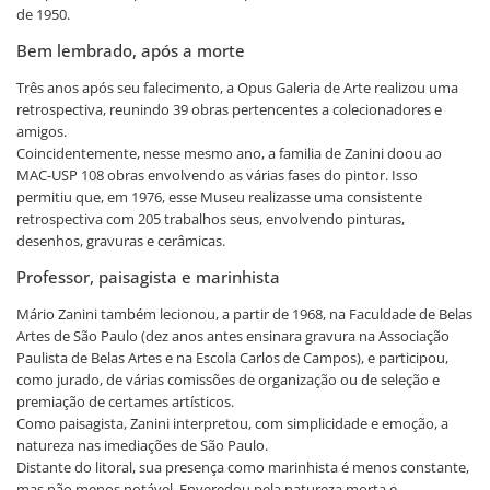
de 1950.
Bem lembrado, após a morte
Três anos após seu falecimento, a Opus Galeria de Arte realizou uma
retrospectiva, reunindo 39 obras pertencentes a colecionadores e
amigos.
Coincidentemente, nesse mesmo ano, a familia de Zanini doou ao
MAC-USP 108 obras envolvendo as várias fases do pintor. Isso
permitiu que, em 1976, esse Museu realizasse uma consistente
retrospectiva com 205 trabalhos seus, envolvendo pinturas,
desenhos, gravuras e cerâmicas.
Professor, paisagista e marinhista
Mário Zanini também lecionou, a partir de 1968, na Faculdade de Belas
Artes de São Paulo (dez anos antes ensinara gravura na Associação
Paulista de Belas Artes e na Escola Carlos de Campos), e participou,
como jurado, de várias comissões de organização ou de seleção e
premiação de certames artísticos.
Como paisagista, Zanini interpretou, com simplicidade e emoção, a
natureza nas imediações de São Paulo.
Distante do litoral, sua presença como marinhista é menos constante,
mas não menos notável. Enveredou pela natureza morta e,