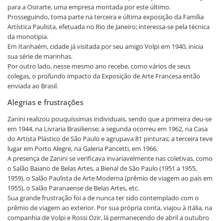
para a Osirarte, uma empresa montada por este último.
Prosseguindo, toma parte na terceira e última exposição da Família
Artística Paulista, efetuada no Rio de Janeiro; interessa-se pela técnica
da monotipia.
Em Itanhaém, cidade já visitada por seu amigo Volpi em 1940, inicia
sua série de marinhas.
Por outro lado, nesse mesmo ano recebe, como vários de seus
colegas, o profundo impacto da Exposição de Arte Francesa então
enviada ao Brasil.
Alegrias e frustrações
Zanini realizou pouquíssimas individuais, sendo que a primeira deu-se
em 1944, na Livraria Brasiliense; a segunda ocorreu em 1962, na Casa
do Artista Plástico de São Paulo e agrupava 81 pinturas; a terceira teve
lugar em Porto Alegre, na Galeria Pancetti, em 1966.
A presença de Zanini se verificava invariavelmente nas coletivas, como
o Salão Baiano de Belas Artes, a Bienal de São Paulo (1951 a 1955,
1959), o Salão Paulista de Arte Moderna (prêmio de viagem ao país em
1955), o Salão Paranaense de Belas Artes, etc.
Sua grande frustração foi a de nunca ter sido contemplado com o
prêmio de viagem ao exterior. Por sua própria conta, viajou à Itália, na
companhia de Volpi e Rossi Ozir, lá permanecendo de abril a outubro