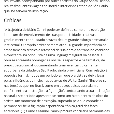
realizavam. Acompanhado por outros artistas do Grupo Santa Helena,
realiza freqüentes viagens ao litoral e interior do Estado de São Paulo,
que lhe servem de inspiração.
Críticas
"A trajetória de Mário Zanini pode ser definida como uma evolução
lenta, um desenvolvimento de suas potencialidades criativas
gradualmente conquistado através de um grande esforço artesanal e
intelectual. O próprio artista sempre atribuiu grande importância ao
embasamento técnico e artesanal de sua obra e ao trabalho cotidiano
e constante, na conquista de uma linguagem figurativa pessoal. A
obra se apresenta homogênea nos seus aspectos e na temática, de
preocupação social, documentando uma vivência tipicamente
suburbana da cidade de São Paulo, ainda provinciana. Com relação à
pesquisa formal, houve um período em que o artista se deixa levar
pelas influências do meio; nas palavras de Walter Zanini: ´Envolve-se
nas tensões que, no Brasil, como em outros países assinalam o
conflito entre a abstração e a figuração´, contrariando a sua inclinação
natural. Este período apresenta-se como um hiato dentro da obra do
artista, um momento de hesitação, superado pela sua vontade de
permanecer fiel à figuração espontânea, tônica geral das fases
anteriores. (...) Como Cézanne, Zanini procura conciliar a harmonia das