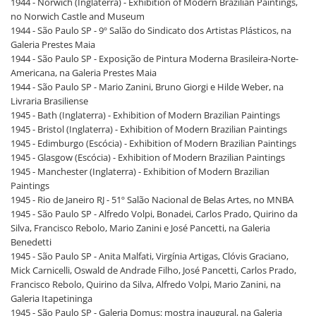
1944 - Norwich (Inglaterra) - Exhibition of Modern Brazilian Paintings,
no Norwich Castle and Museum
1944 - São Paulo SP - 9º Salão do Sindicato dos Artistas Plásticos, na
Galeria Prestes Maia
1944 - São Paulo SP - Exposição de Pintura Moderna Brasileira-Norte-
Americana, na Galeria Prestes Maia
1944 - São Paulo SP - Mario Zanini, Bruno Giorgi e Hilde Weber, na
Livraria Brasiliense
1945 - Bath (Inglaterra) - Exhibition of Modern Brazilian Paintings
1945 - Bristol (Inglaterra) - Exhibition of Modern Brazilian Paintings
1945 - Edimburgo (Escócia) - Exhibition of Modern Brazilian Paintings
1945 - Glasgow (Escócia) - Exhibition of Modern Brazilian Paintings
1945 - Manchester (Inglaterra) - Exhibition of Modern Brazilian
Paintings
1945 - Rio de Janeiro RJ - 51º Salão Nacional de Belas Artes, no MNBA
1945 - São Paulo SP - Alfredo Volpi, Bonadei, Carlos Prado, Quirino da
Silva, Francisco Rebolo, Mario Zanini e José Pancetti, na Galeria
Benedetti
1945 - São Paulo SP - Anita Malfati, Virgínia Artigas, Clóvis Graciano,
Mick Carnicelli, Oswald de Andrade Filho, José Pancetti, Carlos Prado,
Francisco Rebolo, Quirino da Silva, Alfredo Volpi, Mario Zanini, na
Galeria Itapetininga
1945 - São Paulo SP - Galeria Domus: mostra inaugural, na Galeria