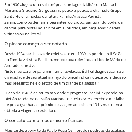
Em 1936 alugou uma sala própria, que logo dividirá com Manoel
Martins e Graciano. Surge assim, pouco a pouco, o chamado Grupo
Santa Helena, núcleo da futura Família Artística Paulista.
Zanini, como os demais integrantes. do grupo, sai, quando pode, da
capital, para pintar ao ar livre em subúrbios, em pequenas cidades
vizinhas ou no litoral.
O pintor começa a ser notado
Desde 1934 participava de coletivas, e em 1939, expondo no II Salão
da Família Artística Paulista, merece boa referência crítica de Mário de
Andrade, que diz:
"Este meu xará foi para mim uma revelação. É difícil diagnosticar se a
diversidade de seu atual manejo do pincel indica riqueza ou indecisão,
mas pressinto nele o estofo de um grande paisagista."
O ano de 1940 é de muita atividade e progresso: Zanini, expondo na
Divisão Moderna do Salão Nacional de Belas Artes, recebe a medalha
de prata (ganharia o prêmio de viagem ao país em 1941, mas nunca
obteria a viagem ao exterior).
O contato com o modernismo francês
Mais tarde, a convite de Paulo Rossi Osir, produz padrões de azulejos