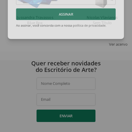
Email
Jussandra Travassos
Nicolas Vlavianos
ASSINAR
Blue Box
Sem Título
Ao assinar, você concorda com a nossa
política de privacidade
.
Ver acervo
Quer receber novidades
do Escritório de Arte?
Nome Completo
Email
ENVIAR