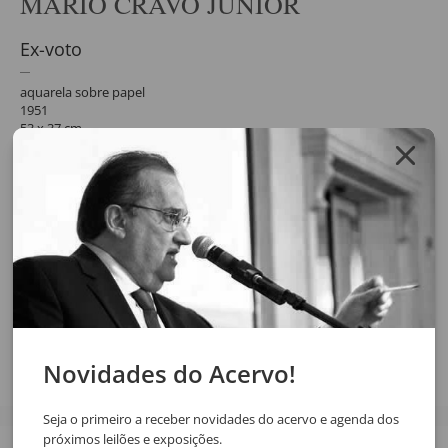
MARIO CRAVO JÚNIOR
Ex-voto
aquarela sobre papel
1951
53 x 37 cm
assinatura inf. dir.
Reproduzida no livro Exu Iluminado.
Solicite o orçamento da obra clicando no botão abaixo, após
confirmar o pedido de solicitação a resposta será enviada por email.
SOLICITAR ORÇAMENTO
SOLICITAR VIA WHATSAPP
Compartilhar
Novidades do Acervo!
Seja o primeiro a receber novidades do acervo e agenda dos
próximos leilões e exposições.