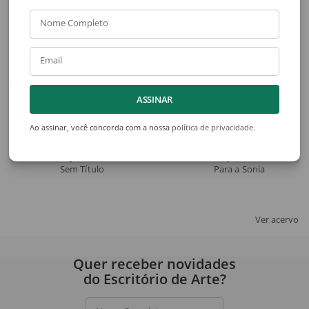
Veja também
Nome Completo
Email
ASSINAR
Ao assinar, você concorda com a nossa
política de privacidade
.
Ubirajara Ribeiro
Ubirajara Ribeiro
Sem Título
Para a Sonia
Ver acervo
Quer receber novidades
do Escritório de Arte?