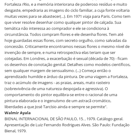
Fortaleza /Rio, e a memória interiorana de poderoso resíduo e muito
desgaste, empedraria as imagens do ciclo familiar, a cuja fonte voltaria
muitas vezes para se abastecer(...). Em 1971 viaja para Paris. Como tem
que viver resolve desenhar como qualquer pintor de calçada. Sua
temática não interessa ao comprador e ele se condiciona à
circunstância. Todos compram flores e ele desenha flores. Tem até
hoje guardadas essas flores, com secreto orgulho, como salvadas da
concessão. Criticamente encontramos nessas flores o mesmo nível de
invenção de sempre, e numa retrospectiva elas teriam que ser
cotejadas. Em Londres, a exacerbação é sexual (década de 70) - ficam
os desenhos de conotação genital. Detalhes como modelos científicos,
sem qualquer margem de sensualismo. (...) Começa então o
aprendizado humilde e árduo da pintura. De uma viagem a Fortaleza,
traz o acúmulo de imagens - as praias, areais, mato rasteiro
(sobrevivência de uma natureza despojada e agressiva). O
comportamento do pintor equilibra-se entre o racional de uma
pintura elaborada e o ingenuísmo de um astracã cromático,
liberdades a que José Tarcísio ainda e sempre se permite".
Walmir Ayala
BIENAL INTERNACIONAL DE SÃO PAULO, 15. , 1979. Catálogo geral.
Apresentação de Luiz Fernando Rodrigues Alves. São Paulo: Fundação
Bienal, 1979.