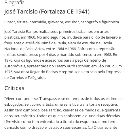
Biografia
José Tarcísio (Fortaleza CE 1941)
Pintor, artista intermídia, gravador, escultor, cenógrafo e figurinista.
José Tarcísio Ramos realiza seus primeiros trabalhos em artes
plásticas, em 1960. No ano seguinte, muda-se para o Rio de Janeiro e
freqüenta o ateliê de Inimá de Paula, além de estudar na Escola
Nacional de Belas Artes, entre 1964 e 1966. Sofre com a repressão
militar, sendo preso por 4 dias e mantido sob censura em 1968. Em
1970, cria os figurinos e acessórios para a peça Cemitério de
Automóveis, apresentada no Teatro Ruth Escobar, em São Paulo. Em
1976, sua obra Regando Pedras é reproduzida em selo pela Empresa
de Correios e Telégrafos.
Críticas
"Viver, confundir-se. Transpassar-se no tempo, de todos os estímulos
esboçados. Ser, como artista, uma sensitiva transitória e receptiva.
Assim tem cumprido José Tarcísio, cearense de menos que quarenta
anos, seu trânsito. Todos os que o conhecem a quase duas décadas
têm visto como tem enfrentado a tirania do esquema, como tem
dançado com o dragão e lustrado suas escamas. (...) O transplante