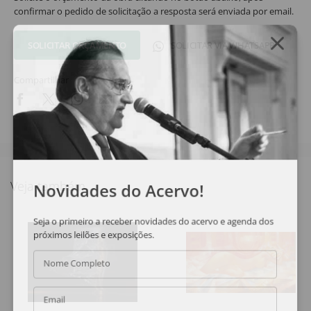
confirmar o pedido de solicitação a resposta será enviada por email.
SOLICITAR ORÇAMENTO
SOLICITAR VIA WHATSAPP
Compartilhar
Veja também
Novidades do Acervo!
Seja o primeiro a receber novidades do acervo e agenda dos
próximos leilões e exposições.
Nome Completo
Email