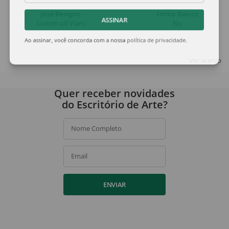
José Benigno
Enrico Bianco
ASSINAR
Lumen ad Viam
Nu
Ao assinar, você concorda com a nossa
política de privacidade
.
Ver acervo
Quer receber novidades
do Escritório de Arte?
Nome Completo
Email
ENVIAR