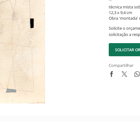
técnica mista so
12,3 x 9,4 cm
Obra 'montada' n
Solicite o orçam
solicitação a res
SOLICITAR 
Compartilhar