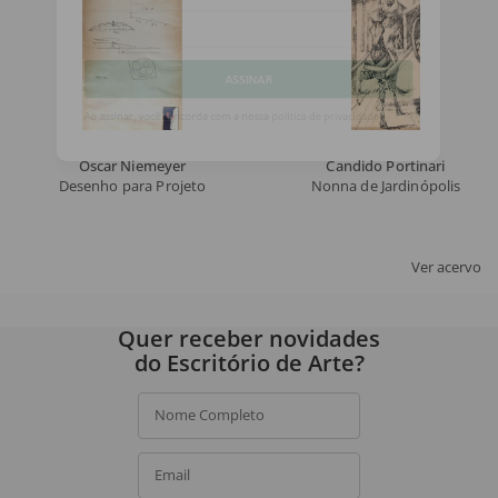
Email
ASSINAR
Ao assinar, você concorda com a nossa
política de privacidade
.
Oscar Niemeyer
Candido Portinari
Desenho para Projeto
Nonna de Jardinópolis
Ver acervo
Quer receber novidades
do Escritório de Arte?
Nome Completo
Email