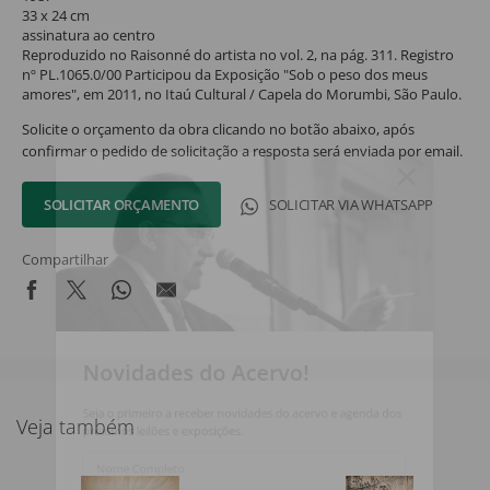
33 x 24 cm
assinatura ao centro
Reproduzido no Raisonné do artista no vol. 2, na pág. 311. Registro
nº PL.1065.0/00 Participou da Exposição "Sob o peso dos meus
amores", em 2011, no Itaú Cultural / Capela do Morumbi, São Paulo.
Solicite o orçamento da obra clicando no botão abaixo, após
confirmar o pedido de solicitação a resposta será enviada por email.
SOLICITAR ORÇAMENTO
SOLICITAR VIA WHATSAPP
Compartilhar
Novidades do Acervo!
Seja o primeiro a receber novidades do acervo e agenda dos
Veja também
próximos leilões e exposições.
Nome Completo