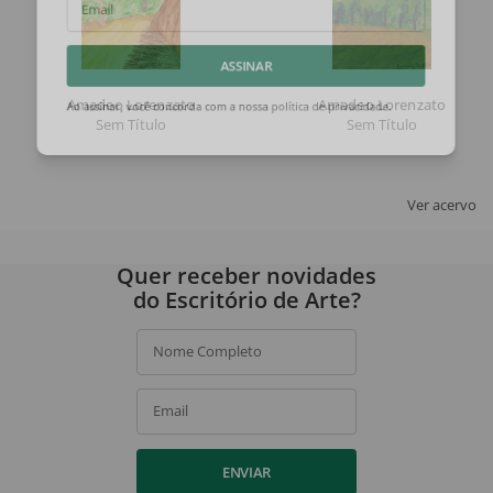
Email
ASSINAR
Amadeo Lorenzato
Amadeo Lorenzato
Sem Título
Sem Título
Ao assinar, você concorda com a nossa
política de privacidade
.
Ver acervo
Quer receber novidades
do Escritório de Arte?
Nome Completo
Email
ENVIAR