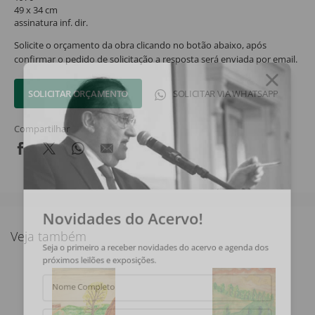
49 x 34 cm
assinatura inf. dir.
Solicite o orçamento da obra clicando no botão abaixo, após
confirmar o pedido de solicitação a resposta será enviada por email.
SOLICITAR ORÇAMENTO
SOLICITAR VIA WHATSAPP
Compartilhar
Novidades do Acervo!
Veja também
Seja o primeiro a receber novidades do acervo e agenda dos
próximos leilões e exposições.
Nome Completo