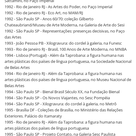
Sattamini, no Paço Imperial
1992 - Rio de Janeiro RJ - As Artes do Poder, no Paço Imperial
1992 - Rio de Janeiro RJ - Eco Art, no MAM/RJ
1992 - São Paulo SP - Anos 60/70: coleção Gilberto
Chateaubriand/Museu de Arte Moderna, na Galeria de Arte do Sesi
1992 - São Paulo SP - Representações: presenças decisivas, no Paço
das Artes
1993 - João Pessoa PB - Xilogravura: do cordel à galeria, na Funesc
1993 - Rio de Janeiro RJ - Brasil, 100 Anos de Arte Moderna, no MNBA
1994 - Lisboa (Portugal) - Além da Taprobana: a figura humana nas
artes plásticas dos países de língua portuguesa, na Sociedade Nacional
de Belas Artes
1994 - Rio de Janeiro RJ - Além da Taprobana: a figura humana nas
artes plásticas dos países de língua portuguesa, no Museu Nacional de
Belas Artes
1994 - São Paulo SP - Bienal Brasil Século XX, na Fundação Bienal
1994 - São Paulo SP - Os Novos Viajantes, no Sesc Pompéia
1994 - São Paulo SP - Xilogravura: do cordel à galeria, no Metrô
1995 - Brasília DF - Coleções de Brasília, no Ministério das Relações
Exteriores. Palácio do Itamaraty
1995 - Rio de Janeiro RJ - Além da Taprobana: a figura humana nas
artes plásticas dos países de língua portuguesa
1995 - São Paulo SP - Projeto Contato, na Galeria Sesc Paulista