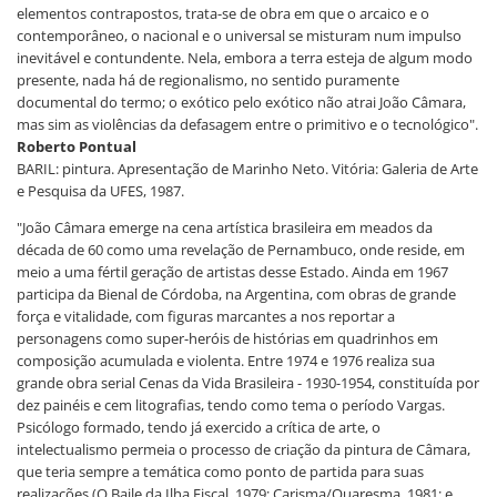
elementos contrapostos, trata-se de obra em que o arcaico e o
contemporâneo, o nacional e o universal se misturam num impulso
inevitável e contundente. Nela, embora a terra esteja de algum modo
presente, nada há de regionalismo, no sentido puramente
documental do termo; o exótico pelo exótico não atrai João Câmara,
mas sim as violências da defasagem entre o primitivo e o tecnológico".
Roberto Pontual
BARIL: pintura. Apresentação de Marinho Neto. Vitória: Galeria de Arte
e Pesquisa da UFES, 1987.
"João Câmara emerge na cena artística brasileira em meados da
década de 60 como uma revelação de Pernambuco, onde reside, em
meio a uma fértil geração de artistas desse Estado. Ainda em 1967
participa da Bienal de Córdoba, na Argentina, com obras de grande
força e vitalidade, com figuras marcantes a nos reportar a
personagens como super-heróis de histórias em quadrinhos em
composição acumulada e violenta. Entre 1974 e 1976 realiza sua
grande obra serial Cenas da Vida Brasileira - 1930-1954, constituída por
dez painéis e cem litografias, tendo como tema o período Vargas.
Psicólogo formado, tendo já exercido a crítica de arte, o
intelectualismo permeia o processo de criação da pintura de Câmara,
que teria sempre a temática como ponto de partida para suas
realizações (O Baile da Ilha Fiscal, 1979; Carisma/Quaresma, 1981; e