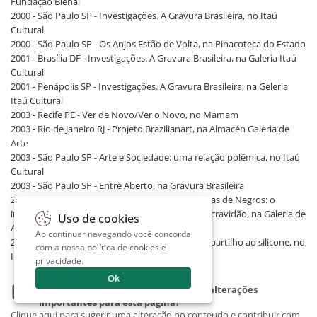
Fundação Bienal
2000 - São Paulo SP - Investigações. A Gravura Brasileira, no Itaú
Cultural
2000 - São Paulo SP - Os Anjos Estão de Volta, na Pinacoteca do Estado
2001 - Brasília DF - Investigações. A Gravura Brasileira, na Galeria Itaú
Cultural
2001 - Penápolis SP - Investigações. A Gravura Brasileira, na Geleria
Itaú Cultural
2003 - Recife PE - Ver de Novo/Ver o Novo, no Mamam
2003 - Rio de Janeiro RJ - Projeto Brazilianart, na Almacén Galeria de
Arte
2003 - São Paulo SP - Arte e Sociedade: uma relação polêmica, no Itaú
Cultural
2003 - São Paulo SP - Entre Aberto, na Gravura Brasileira
2003 - São Paulo SP - Negras Memórias, Memórias de Negros: o
imaginário luso-afro-brasileiro e a herança da escravidão, na Galeria de
Uso de cookies
Arte do Sesi
Ao continuar navegando você concorda
2004 - São Paulo SP - O Preço da Sedução: do espartilho ao silicone, no
com a nossa
política de cookies e
Itaú Cultural
privacidade
.
Ok
Você tem sugestões, informações ou alterações
importantes para esta pagina?
Clique aqui para sugerir uma alteração no conteudo e contribuir com