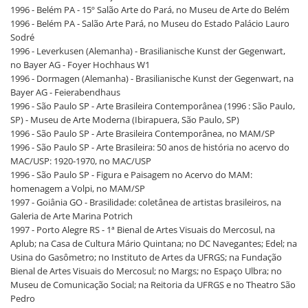
1996 - Belém PA - 15º Salão Arte do Pará, no Museu de Arte do Belém
1996 - Belém PA - Salão Arte Pará, no Museu do Estado Palácio Lauro
Sodré
1996 - Leverkusen (Alemanha) - Brasilianische Kunst der Gegenwart,
no Bayer AG - Foyer Hochhaus W1
1996 - Dormagen (Alemanha) - Brasilianische Kunst der Gegenwart, na
Bayer AG - Feierabendhaus
1996 - São Paulo SP - Arte Brasileira Contemporânea (1996 : São Paulo,
SP) - Museu de Arte Moderna (Ibirapuera, São Paulo, SP)
1996 - São Paulo SP - Arte Brasileira Contemporânea, no MAM/SP
1996 - São Paulo SP - Arte Brasileira: 50 anos de história no acervo do
MAC/USP: 1920-1970, no MAC/USP
1996 - São Paulo SP - Figura e Paisagem no Acervo do MAM:
homenagem a Volpi, no MAM/SP
1997 - Goiânia GO - Brasilidade: coletânea de artistas brasileiros, na
Galeria de Arte Marina Potrich
1997 - Porto Alegre RS - 1ª Bienal de Artes Visuais do Mercosul, na
Aplub; na Casa de Cultura Mário Quintana; no DC Navegantes; Edel; na
Usina do Gasômetro; no Instituto de Artes da UFRGS; na Fundação
Bienal de Artes Visuais do Mercosul; no Margs; no Espaço Ulbra; no
Museu de Comunicação Social; na Reitoria da UFRGS e no Theatro São
Pedro