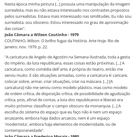
Nesta época minha pintura [...] possuía uma manipulação da imagem
surrealista, mas eu não estava interessado nos contrastes propostos
pelos surrealistas. Estava mais interessado nas similitudes. Eu não sou
surrealista, sou obsceno. Estou interessado no grau de aproximação
das coisas".
João Câmara a Wilson Coutinho - 1979
COUTINHO, Wilson. O brilho fugaz da história. Arte Hoje. Rio de
Janeiro, nov. 1979. p. 22.
"A caricatura de Angelo de Agostini na Semana Ilustrada, toda a gesta
do Império, da luta republicana, essas coisas estão próximas. [...] A
caricatura, como comédia dell´arte, é própria do teatro, então me
serviu muito. E são situações armadas, como a caricatura é: caricare,
colocar sobre, armar, criar situações, criar na máscara. [...] [A
caricatura] não me serviu como modelo plástico, mas como modelo
de ordem crítica, de disposição crítica, de possibilidade de agudização
crítica, pois, afinal de contas, a luta dos republicanos e liberais era
muito próxima: classificar o campo obscuro da monarquia. [...] A
escolha do sistema do espaço que eu faço não é nem um espaço
arcaizante, embora haja dados arcaicos, nem é um espaço
'modernista', embora haja elementos de modernidade, ou de
contemporaneidade".
João Câmara a Frederico Morais - 1980