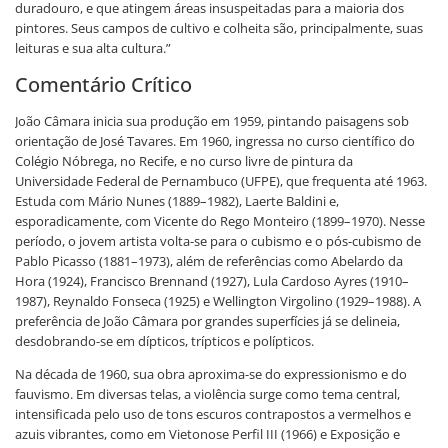
duradouro, e que atingem áreas insuspeitadas para a maioria dos
pintores. Seus campos de cultivo e colheita são, principalmente, suas
leituras e sua alta cultura.”
Comentário Crítico
João Câmara inicia sua produção em 1959, pintando paisagens sob
orientação de José Tavares. Em 1960, ingressa no curso científico do
Colégio Nóbrega, no Recife, e no curso livre de pintura da
Universidade Federal de Pernambuco (UFPE), que frequenta até 1963.
Estuda com Mário Nunes (1889–1982), Laerte Baldini e,
esporadicamente, com Vicente do Rego Monteiro (1899–1970). Nesse
período, o jovem artista volta-se para o cubismo e o pós-cubismo de
Pablo Picasso (1881–1973), além de referências como Abelardo da
Hora (1924), Francisco Brennand (1927), Lula Cardoso Ayres (1910–
1987), Reynaldo Fonseca (1925) e Wellington Virgolino (1929–1988). A
preferência de João Câmara por grandes superfícies já se delineia,
desdobrando-se em dípticos, trípticos e polípticos.
Na década de 1960, sua obra aproxima-se do expressionismo e do
fauvismo. Em diversas telas, a violência surge como tema central,
intensificada pelo uso de tons escuros contrapostos a vermelhos e
azuis vibrantes, como em Vietonose Perfil III (1966) e Exposição e