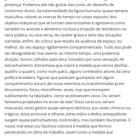
presença. Podemos até não gostar das cores, do desenho de
contornos duros, da ostensividade da figura humana, quase sempre
masculina, visíveis as marcas do tempo no corpo exposto, dos
objetos-máquinas que se tornam aterrorizantes e agressivos como
também os animais e alimentos na busca irrupção do doméstico na
cena pública, ou vice-versa, do caráter grave e sério das situações
narradas, enfim, do sufoco que resulta da ausência de espaço, ou
melhor, do seu espaço rigidamente compartimentado. Tudo isso pode
ser desagradável, mas exerce, ao mesmo tempo, uma poderosa
atração. Somos colhidos pela obra, tomados por uma sensação de
estranhamento. Estranheza que cresce à medida que vemos desfilar,
quadro a quadro, como num palco, alguns conhecidos atores da cena
política brasileira. Figuras que pareciam guardadas em algum
compartimento escuro de nossa memória ou transformadas já em
documentos, fotos, microfilmes, anais, mas que irrompem
subitamente na tela/palco, como se estivessem vivos. Ou seriam
fantasma projetados no ecran da tela? Estas caras (ou seriam
máscaras), estes gestos quase sempre retóricos, por vezes cômicos ou
trágicos, estas posturas e olhares, estas mãos e dedos ameaçadores
surgem quase perturbadores, incômodos, mas também fascinantes. E
nosso mal-estar (ou fascínio) crescerá à medida que formos
penetrando no clima de trabalho, assim como a medida que