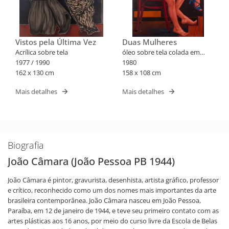
Vistos pela Última Vez
Duas Mulheres
Acrílica sobre tela
óleo sobre tela colada em
1977 / 1990
placa
1980
162 x 130 cm
158 x 108 cm
Mais detalhes
Mais detalhes
Biografia
João Câmara (João Pessoa PB 1944)
João Câmara é pintor, gravurista, desenhista, artista gráfico, professor
e crítico, reconhecido como um dos nomes mais importantes da arte
brasileira contemporânea. João Câmara nasceu em João Pessoa,
Paraíba, em 12 de janeiro de 1944, e teve seu primeiro contato com as
artes plásticas aos 16 anos, por meio do curso livre da Escola de Belas