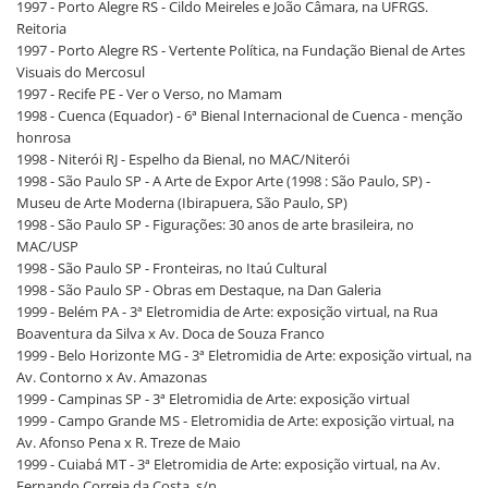
1997 - Porto Alegre RS - Cildo Meireles e João Câmara, na UFRGS.
Reitoria
1997 - Porto Alegre RS - Vertente Política, na Fundação Bienal de Artes
Visuais do Mercosul
1997 - Recife PE - Ver o Verso, no Mamam
1998 - Cuenca (Equador) - 6ª Bienal Internacional de Cuenca - menção
honrosa
1998 - Niterói RJ - Espelho da Bienal, no MAC/Niterói
1998 - São Paulo SP - A Arte de Expor Arte (1998 : São Paulo, SP) -
Museu de Arte Moderna (Ibirapuera, São Paulo, SP)
1998 - São Paulo SP - Figurações: 30 anos de arte brasileira, no
MAC/USP
1998 - São Paulo SP - Fronteiras, no Itaú Cultural
1998 - São Paulo SP - Obras em Destaque, na Dan Galeria
1999 - Belém PA - 3ª Eletromidia de Arte: exposição virtual, na Rua
Boaventura da Silva x Av. Doca de Souza Franco
1999 - Belo Horizonte MG - 3ª Eletromidia de Arte: exposição virtual, na
Av. Contorno x Av. Amazonas
1999 - Campinas SP - 3ª Eletromidia de Arte: exposição virtual
1999 - Campo Grande MS - Eletromidia de Arte: exposição virtual, na
Av. Afonso Pena x R. Treze de Maio
1999 - Cuiabá MT - 3ª Eletromidia de Arte: exposição virtual, na Av.
Fernando Correia da Costa, s/n