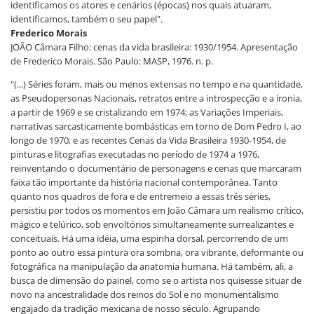
identificamos os atores e cenários (épocas) nos quais atuaram,
identificamos, também o seu papel".
Frederico Morais
JOÃO Câmara Filho: cenas da vida brasileira: 1930/1954. Apresentação
de Frederico Morais. São Paulo: MASP, 1976. n. p.
"(...) Séries foram, mais ou menos extensas no tempo e na quantidade,
as Pseudopersonas Nacionais, retratos entre a introspecção e a ironia,
a partir de 1969 e se cristalizando em 1974; as Variações Imperiais,
narrativas sarcasticamente bombásticas em torno de Dom Pedro I, ao
longo de 1970; e as recentes Cenas da Vida Brasileira 1930-1954, de
pinturas e litografias executadas no período de 1974 a 1976,
reinventando o documentário de personagens e cenas que marcaram
faixa tão importante da história nacional contemporânea. Tanto
quanto nos quadros de fora e de entremeio a essas três séries,
persistiu por todos os momentos em João Câmara um realismo crítico,
mágico e telúrico, sob envoltórios simultaneamente surrealizantes e
conceituais. Há uma idéia, uma espinha dorsal, percorrendo de um
ponto ao outro essa pintura ora sombria, ora vibrante, deformante ou
fotográfica na manipulação da anatomia humana. Há também, ali, a
busca de dimensão do painel, como se o artista nos quisesse situar de
novo na ancestralidade dos reinos do Sol e no monumentalismo
engajado da tradição mexicana de nosso século. Agrupando