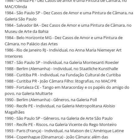
1984 - Olinda PE - Dez Casos de amor e uma Pintura de Câmara, no
MAC/Olinda
1984 - São Paulo SP - Dez Casos de Amor e uma Pintura de Câmara, na
Galeria São Paulo
1984 - Salvador BA - Dez Casos de Amor e uma Pintura de Câmara, no
Museu de Arte da Bahia
1984 - Belo Horizonte MG - Dez Casos de Amor e uma Pintura de
Câmara, no Palácio das Artes
1986 - Rio de Janeiro RJ - Individual, no Anna Maria Niemeyer Art
Interiores
1987 - São Paulo SP - Individual, na Galeria Montesanti Roesler
1988 - Berlim (Alemanha) - Individual, no Staatliche Kunsthalle
1988 - Curitiba PR - Individual, na Fundação Cultural de Curitiba
1988 - Curitiba PR - João Câmara Filho: litografias, no MAC/PR
1989 - Fortaleza CE - Tango em Maracorday e os papéis do amigo do
povo, na Galeria Multiarte
1990 - Berlim (Alemanha) - Gêneros, na Galeria Poll
1990 - Recife PE - Individual, na Galeria Metropolitana Aloísio
Magalhães
1990 - São Paulo SP - Gêneros, na Galeria de Arte São Paulo
1991 - Recife PE - Riscos, na Galeria Vicente do Rego Monteiro
1993 - Paris (França) - Individual, na Maison de L'Amérique Latine
1994 - Copenhague (Dinamarca) - João Câmara: além das