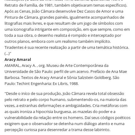
Retrato de Família, de 1981, também objetivaram temas específicos).
Após as Cenas, João Câmara desenvolve Dez Casos de Amor e uma
Pintura de Câmara, grandes painéis, igualmente acompanhados de
litografias mais livres, e que resultam de um jogo de símbolos com
uma iconografia intrigante em composição, em que sempre, como em
toda a sua obra, o desenho realista é rompido e interceptado por
outros planos, embora com um realismo também implícito.
Tiradentes é sua recente realização a partir de uma temática histórica.
(...)"
Aracy Amaral
AMARAL, Aracy A. , org. Museu de Arte Contemporânea da
Universidade de São Paulo: perfil de um acervo. Prefácio de Ana Mae
Barbosa. Textos de Aracy Amaral e Sônia Salzstein Goldberg. São
Paulo: Techint Engenharia: Ex Libris, 1988.
"Desde o iníco de sua produção, João Câmara revela total obsessão
pelo retrato e pelo corpo humano, submentendo-os, na maioria das
vezes, a estranhas deformações e ambigüidades. Cria metáforas com
as quais ironiza a hipocrisia burguesa, as mazelas do poder e a
vulnerabilidade da relação entre os homens. Daí seus códigos poéticos
exigirem que o observador se detenha num diálogo atento e numa
percepção curiosa para desenredar a trama desse labirinto.