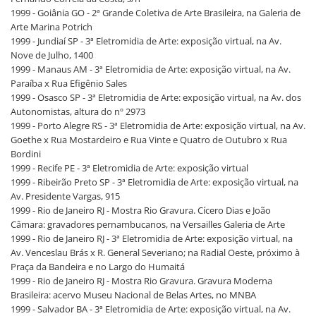
1999 - Goiânia GO - 2ª Grande Coletiva de Arte Brasileira, na Galeria de
Arte Marina Potrich
1999 - Jundiaí SP - 3ª Eletromidia de Arte: exposição virtual, na Av.
Nove de Julho, 1400
1999 - Manaus AM - 3ª Eletromidia de Arte: exposição virtual, na Av.
Paraíba x Rua Efigênio Sales
1999 - Osasco SP - 3ª Eletromidia de Arte: exposição virtual, na Av. dos
Autonomistas, altura do nº 2973
1999 - Porto Alegre RS - 3ª Eletromidia de Arte: exposição virtual, na Av.
Goethe x Rua Mostardeiro e Rua Vinte e Quatro de Outubro x Rua
Bordini
1999 - Recife PE - 3ª Eletromidia de Arte: exposição virtual
1999 - Ribeirão Preto SP - 3ª Eletromidia de Arte: exposição virtual, na
Av. Presidente Vargas, 915
1999 - Rio de Janeiro RJ - Mostra Rio Gravura. Cícero Dias e João
Câmara: gravadores pernambucanos, na Versailles Galeria de Arte
1999 - Rio de Janeiro RJ - 3ª Eletromidia de Arte: exposição virtual, na
Av. Venceslau Brás x R. General Severiano; na Radial Oeste, próximo à
Praça da Bandeira e no Largo do Humaitá
1999 - Rio de Janeiro RJ - Mostra Rio Gravura. Gravura Moderna
Brasileira: acervo Museu Nacional de Belas Artes, no MNBA
1999 - Salvador BA - 3ª Eletromidia de Arte: exposição virtual, na Av.