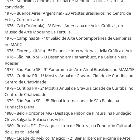
1975 - Medellín (Colômbia) - Bienal de Medellín - Coltejar - artista
convidado
1976 - Buenos Aires (Argentina) - 20 Artistas Brasileiros, no Centro de
Arte y Comunicación
1976 - Cali (Colômbia) - 3ª Bienal Americana de Artes Gráficas, no
Museo de Arte Moderno La Tertulia
1976 - Campinas SP - 10º Salão de Arte Contemporânea de Campinas,
no MACC
1976 - Florença (Itália) - 5ª Biennalle Internazionale della Gráfica d'Arte
1976 - São Paulo SP - O Desenho em Pernambuco, na Galeria Nara
Roesler
1977 - São Paulo SP - 9º Panorama de Arte Atual Brasileira, no MAM/SP
1978 - Curitiba PR - 1ª Mostra Anual de Gravura Cidade de Curitiba, no
Centro de Criatividade
1979 - Curitiba PR - 2ª Mostra Anual de Gravura Cidade de Curitiba, no
Centro de Criatividade
1979 - São Paulo SP - 15ª Bienal Internacional de São Paulo, na
Fundação Bienal
1980 - Belo Horizonte MG - Destaque Hilton de Pintura, na Fundação
Clóvis Salgado. Palácio das Artes
1980 - Brasília DF - Destaque Hilton de Pintura, na Fundação Cultural
do Distrito Federal
1980 - Cidade do México (México) - 2ª Bienal Iberoamericana de Arte