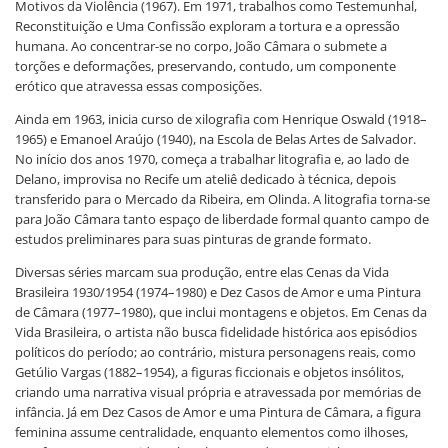
Motivos da Violência (1967). Em 1971, trabalhos como Testemunhal,
Reconstituição e Uma Confissão exploram a tortura e a opressão
humana. Ao concentrar-se no corpo, João Câmara o submete a
torções e deformações, preservando, contudo, um componente
erótico que atravessa essas composições.
Ainda em 1963, inicia curso de xilografia com Henrique Oswald (1918–
1965) e Emanoel Araújo (1940), na Escola de Belas Artes de Salvador.
No início dos anos 1970, começa a trabalhar litografia e, ao lado de
Delano, improvisa no Recife um ateliê dedicado à técnica, depois
transferido para o Mercado da Ribeira, em Olinda. A litografia torna-se
para João Câmara tanto espaço de liberdade formal quanto campo de
estudos preliminares para suas pinturas de grande formato.
Diversas séries marcam sua produção, entre elas Cenas da Vida
Brasileira 1930/1954 (1974–1980) e Dez Casos de Amor e uma Pintura
de Câmara (1977–1980), que inclui montagens e objetos. Em Cenas da
Vida Brasileira, o artista não busca fidelidade histórica aos episódios
políticos do período; ao contrário, mistura personagens reais, como
Getúlio Vargas (1882–1954), a figuras ficcionais e objetos insólitos,
criando uma narrativa visual própria e atravessada por memórias de
infância. Já em Dez Casos de Amor e uma Pintura de Câmara, a figura
feminina assume centralidade, enquanto elementos como ilhoses,