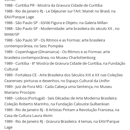
1988 - Curitiba PR - Mostra da Gravura Cidade de Curitiba
1988 - Rio de Janeiro RJ - Le Déjeuner sur l'Art: Manet no Brasil, na
EAV/Parque Lage
1988 - São Paulo SP - 63/66 Figura e Objeto, na Galeria Millan
1988 - São Paulo SP - Modernidade: arte brasileira do século XX , no
MAM/SP
1988 - São Paulo SP - Os Ritmos e as Formas: arte brasileira
contemporânea, no Sesc Pompéia
1989 - Copenhague (Dinamarca) - Os Ritmos e as Formas: arte
brasileira contemporânea, no Museu Charlottenborg
1989 - Curitiba - 8ª Mostra de Gravura Cidade de Curitiba, na Fundação
Cultural
1989 - Fortaleza CE - Arte Brasileira dos Séculos XIX e XX nas Coleções
Cearenses: pinturas e desenhos, no Espaço Cultural da Unifor
1989 - Juiz de Fora MG - Cada Cabeça uma Sentença, no Museu
Mariano Procópio
1989 - Lisboa (Portugal) - Seis Décadas de Arte Moderna Brasileira:
Coleção Roberto Marinho, na Fundação Calouste Gulbenkian
1989 - Rio de Janeiro RJ - 8 Artistas Pintam a Revolução Francesa, na
Casa de Cultura Laura Alvim
1989 - Rio de Janeiro RJ - Gravura Brasileira: 4 temas, na EAV/Parque
Lage