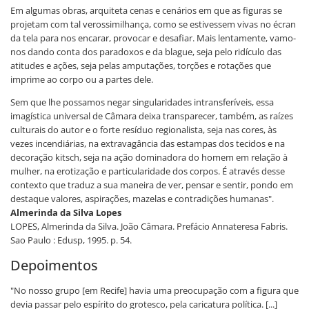
Em algumas obras, arquiteta cenas e cenários em que as figuras se
projetam com tal verossimilhança, como se estivessem vivas no écran
da tela para nos encarar, provocar e desafiar. Mais lentamente, vamo-
nos dando conta dos paradoxos e da blague, seja pelo ridículo das
atitudes e ações, seja pelas amputações, torções e rotações que
imprime ao corpo ou a partes dele.
Sem que lhe possamos negar singularidades intransferíveis, essa
imagística universal de Câmara deixa transparecer, também, as raízes
culturais do autor e o forte resíduo regionalista, seja nas cores, às
vezes incendiárias, na extravagância das estampas dos tecidos e na
decoração kitsch, seja na ação dominadora do homem em relação à
mulher, na erotização e particularidade dos corpos. É através desse
contexto que traduz a sua maneira de ver, pensar e sentir, pondo em
destaque valores, aspirações, mazelas e contradições humanas".
Almerinda da Silva Lopes
LOPES, Almerinda da Silva. João Câmara. Prefácio Annateresa Fabris.
Sao Paulo : Edusp, 1995. p. 54.
Depoimentos
"No nosso grupo [em Recife] havia uma preocupação com a figura que
devia passar pelo espírito do grotesco, pela caricatura política. [...]