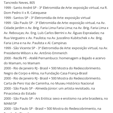
Tancredo Neves, 805
1999 - Santo André SP - 3ª Eletromidia de Arte: exposição virtual, na R.
Dom Pedro II x R. Catequese
1999 - Santos SP - 3ª Eletromidia de Arte: exposição virtual
1999 - São Paulo SP - 3ª Eletromidia de Arte: exposição virtual, na Av.
Cidade Jardim x Av. Brig. Faria Lima Faria Lima; na Av. Brig. Faria Lima x
Av. Rebouças; Av. Eng. Luís Carlos Berrini x Av. Águas Espraiadas; na
Rua Vergueiro x Av. Paulista; na Av. Juscelino Kubitschek x Av. Brig.
Faria Lima e na Av. Paulista x Al. Campinas
1999 - São Vicente SP - 3ª Eletromidia de Arte: exposição virtual, na Av.
Presidente Wilson x Av. Antônio Emmerich
2000 - Recife PE - Ateliê Pernambuco: homenagem a Bajado e acervo
do Mamam, no Mamam
2000 - Rio de Janeiro RJ - Brasil + 500 Mostra do Redescobrimento.
Negro de Corpo e Alma, na Fundação Casa França-Brasil
2000 - Rio de Janeiro RJ - Brasil + 500 Mostra do Redescobrimento.
Carta de Pero Vaz de Caminha, no Museu Histórico Nacional
2000 - São Paulo SP - Almeida Júnior: um artista revisitado, na
Pinacoteca do Estado
2000 - São Paulo SP - Ars Erótica: sexo e erotismo na arte brasileira, no
MAM/SP
2000 - São Paulo SP - Brasil + 500 Mostra do Redescobrimento, na