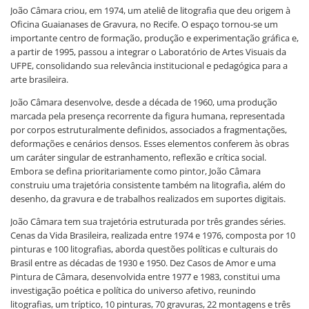
João Câmara criou, em 1974, um ateliê de litografia que deu origem à
Oficina Guaianases de Gravura, no Recife. O espaço tornou-se um
importante centro de formação, produção e experimentação gráfica e,
a partir de 1995, passou a integrar o Laboratório de Artes Visuais da
UFPE, consolidando sua relevância institucional e pedagógica para a
arte brasileira.
João Câmara desenvolve, desde a década de 1960, uma produção
marcada pela presença recorrente da figura humana, representada
por corpos estruturalmente definidos, associados a fragmentações,
deformações e cenários densos. Esses elementos conferem às obras
um caráter singular de estranhamento, reflexão e crítica social.
Embora se defina prioritariamente como pintor, João Câmara
construiu uma trajetória consistente também na litografia, além do
desenho, da gravura e de trabalhos realizados em suportes digitais.
João Câmara tem sua trajetória estruturada por três grandes séries.
Cenas da Vida Brasileira, realizada entre 1974 e 1976, composta por 10
pinturas e 100 litografias, aborda questões políticas e culturais do
Brasil entre as décadas de 1930 e 1950. Dez Casos de Amor e uma
Pintura de Câmara, desenvolvida entre 1977 e 1983, constitui uma
investigação poética e política do universo afetivo, reunindo
litografias, um tríptico, 10 pinturas, 70 gravuras, 22 montagens e três