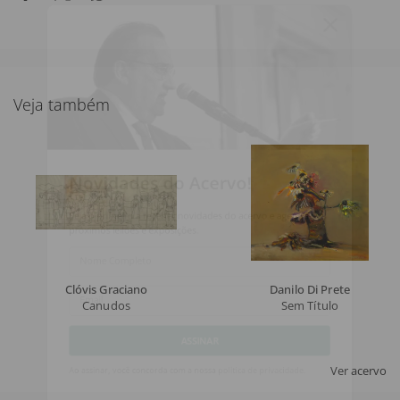
Veja também
Novidades do Acervo!
Seja o primeiro a receber novidades do acervo e agenda dos
próximos leilões e exposições.
Nome Completo
Clóvis Graciano
Danilo Di Prete
Canudos
Sem Título
Email
ASSINAR
Ver acervo