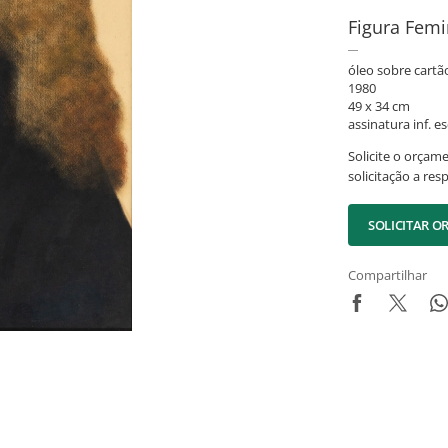
Figura Femi
óleo sobre cartão
1980
49 x 34 cm
assinatura inf. es
Solicite o orçam
solicitação a res
SOLICITAR 
Compartilhar