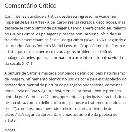
Comentário Crítico
Com intensa atividade artística desde seu ingresso na Academia
Imperial de Belas Artes - Aiba, Caron realiza retratos, decorações, mas
destaca-se como pintor de paisagens, tendo aperfeiçoado seu talento
no Grupo Grimm. As paisagens pintadas por Caron no início de sua
trajetória assemelham-se às de Georg Grimm (1846 - 1887). Segundo o
historiador Carlos Roberto Maciel Levy, do Grupo Grimm "foi Caron o
artista que mais de perto cultivou alguns problemas estéticos
análogos àqueles que transformariam a arte internacional na virada
do século XIX".1
A pintura de Caron é marcada por planos definidos, pelo naturalismo
da imagem, refinamento técnico no uso da cor e pela extrapolação do
caráter documental da pintura de paisagens oitocentista, como nas
obras Praia da Boa Viagem, 1884, e Praia Formosa, 1888. A primeira
pintada por Caron aos 22 anos, apresenta as principais características
de sua obra, como a delimitação dos planos e o tratamento dado aos
céus "(..) amplos, movimentados, cheios de uma infinidade de
planos".2 A segunda apresenta o amadurecimento da poética do
artista.
Notas