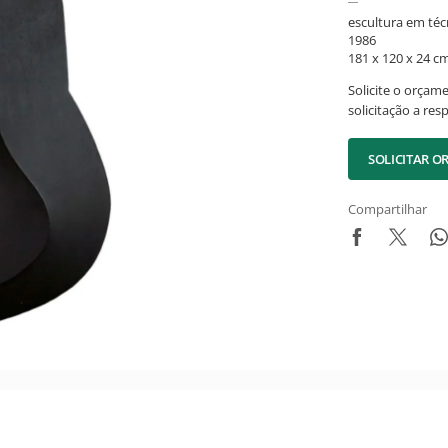
escultura em téc
1986
181 x 120 x 24 c
Solicite o orçam
solicitação a res
SOLICITAR 
Compartilhar