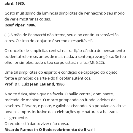
abril, 1980.
Gosto muitíssimo da luminosa simplicitas de Pennacchi: o seu modo
de ver e mostrar as coisas.
Josef Piper, 1986.
(...) A mão de Pennacchi não treme, seu olho continua sensível às
cores. O clima do conjunto é sereno e respeitável”.
O conceito de simplicitas central na tradição clássica do pensamento
ocidental refere-se, antes de mais nada, à sentença evangélica: Se teu
olho for simples, todo o teu corpo estará na luz (Mt 6,22).
Uma tal simplicitas do espírito é condição de captação do objeto,
fonte e princípio da arte e do filosofar autênticos.
Prof. Dr. Luiz Jean Lauand, 1986.
A noite é rica, ainda que na favela. O balão central, dominante,
rodeado de meninos. O morro grimpando ao fundo ladeiras de
casebres. E árvore, e poste, e galinhas ciscando. No popular, a vida se
povoa sempre. Inclusive das celebrações que naturais a balizam,
alegremente.
O recado está dado: viver não cansa.
Ricardo Ramos in O Redescobrimento do Brasil