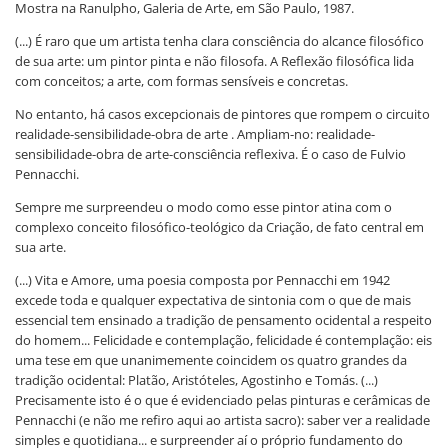
Mostra na Ranulpho, Galeria de Arte, em São Paulo, 1987.
(...) É raro que um artista tenha clara consciência do alcance filosófico
de sua arte: um pintor pinta e não filosofa. A Reflexão filosófica lida
com conceitos; a arte, com formas sensíveis e concretas.
No entanto, há casos excepcionais de pintores que rompem o circuito
realidade-sensibilidade-obra de arte . Ampliam-no: realidade-
sensibilidade-obra de arte-consciência reflexiva. É o caso de Fulvio
Pennacchi.
Sempre me surpreendeu o modo como esse pintor atina com o
complexo conceito filosófico-teológico da Criação, de fato central em
sua arte.
(...) Vita e Amore, uma poesia composta por Pennacchi em 1942
excede toda e qualquer expectativa de sintonia com o que de mais
essencial tem ensinado a tradição de pensamento ocidental a respeito
do homem... Felicidade e contemplação, felicidade é contemplação: eis
uma tese em que unanimemente coincidem os quatro grandes da
tradição ocidental: Platão, Aristóteles, Agostinho e Tomás. (...)
Precisamente isto é o que é evidenciado pelas pinturas e cerâmicas de
Pennacchi (e não me refiro aqui ao artista sacro): saber ver a realidade
simples e quotidiana... e surpreender aí o próprio fundamento do