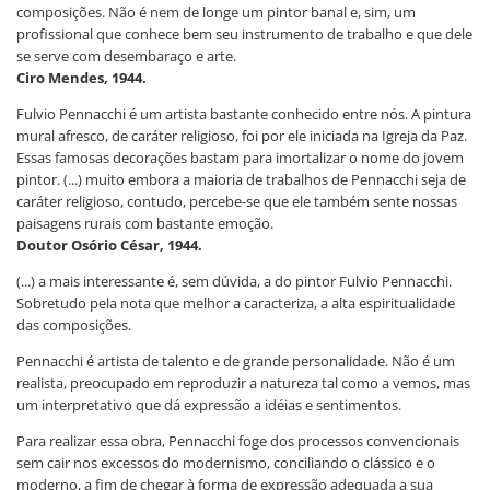
composições. Não é nem de longe um pintor banal e, sim, um
profissional que conhece bem seu instrumento de trabalho e que dele
se serve com desembaraço e arte.
Ciro Mendes, 1944.
Fulvio Pennacchi é um artista bastante conhecido entre nós. A pintura
mural afresco, de caráter religioso, foi por ele iniciada na Igreja da Paz.
Essas famosas decorações bastam para imortalizar o nome do jovem
pintor. (...) muito embora a maioria de trabalhos de Pennacchi seja de
caráter religioso, contudo, percebe-se que ele também sente nossas
paisagens rurais com bastante emoção.
Doutor Osório César, 1944.
(...) a mais interessante é, sem dúvida, a do pintor Fulvio Pennacchi.
Sobretudo pela nota que melhor a caracteriza, a alta espiritualidade
das composições.
Pennacchi é artista de talento e de grande personalidade. Não é um
realista, preocupado em reproduzir a natureza tal como a vemos, mas
um interpretativo que dá expressão a idéias e sentimentos.
Para realizar essa obra, Pennacchi foge dos processos convencionais
sem cair nos excessos do modernismo, conciliando o clássico e o
moderno, a fim de chegar à forma de expressão adequada a sua