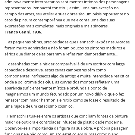
admiravelmente interpretar os sentimentos íntimos dos personagens
representados. Pennacchi constitui, assim, uma rara exceção no
campo das artes, seu atelier e suas obras são um oásis repousante no
caos da pintura contemporânea que nele conta uma das suas
expressões mais completas, mais originais e mais sinceras.
Franco Cenni, 1936.
... as pequenas obras, preciosidades que Pennacchi expôs nas Arcadas,
foram muito admiradas e não foram poucos os pintores maduros e
sérios que diante delas pararam e refletiram demoradamente...
... desenhadas com a nitidez comparável à de um escritor com larga
capacidade descritiva, estas cenas campestres têm como
componentes intrínsecos algo de antigo e muita intensidade realística
onde a policromia dos céus, as curvas dos montes refletem uma
aparência suficientemente mística e profunda a ponto de
imaginarmos um mundo fecundado por um novo dilúvio que o fez
renascer com maior harmonia e rutilo como se fosse o resultado de
uma rajada de um cataclismo cósmico.
...Pennacchi situa-se entre os artistas que conciliam fontes da pintura
maior de outrora e controladas infusões da plasticidade moderna.
Observou-se a importância da figura na sua obra. A própria paisagem
funciona nele não como um ato estético em si, mas como plano