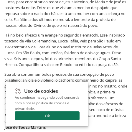
Lucas, para encontrar ao redor de Jesus Menino, de Maria e de José os
pastores da noite. Entre os que visitam o menino despojado que
repousa sobre o nada do chão, está uma mulher com uma criança no
colo. É a última dos últimos no mural, o lembrete da profecia de
nossas folias-do-Divino, de que o rei nascerá do povo.
Há no belo afresco um evangelho segundo Pennacchi. Esse inspirado
toscano de Vila Collemandina, Lucca, Itália, veio para São Paulo em
1929 tentar a vida. Fora aluno do Real Instituto de Belas Artes, de
Lucca. Em São Paulo, com irmãos, foi dono de dois açougues. Disso
vivia. Seis anos depois, foi dos primeiros membros do Grupo Santa
Helena. Compartilhou sala com Rebolo no edifício da praça da Sé.
Sua obra contém símbolos precisos de sua concepção de povo
brasileiro: a viola e o violeiro, o cachorro companheiro do caipira, as
galinhas no terreiro, a bandeirola de um santo junino no mastro, onde
Uso de cookies
por tradição se prende a espiga de milho da primícia, a primeira
Ao continuar navegando você concorda
colhida, o primeiro fruto do trabalho e da terra, a oferenda. Um
com a nossa
política de cookies e
cachorro magro ouve atento o violeiro num detalhe dos afrescos do
privacidade
.
Hotel Toriba, em Campos do Jordão, apreciando seu naco de música.
Pennacchi suavizou as cores e formas do Brasil para anunciar a beleza
Ok
dos simples.
José de Souza Martins