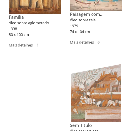
Paisagem com
Família
Pescadores
óleo sobre tela
óleo sobre aglomerado
1979
1938
74 x 104 cm
80 x 100 cm
Mais detalhes
Mais detalhes
Sem Título
óleo sobre placa