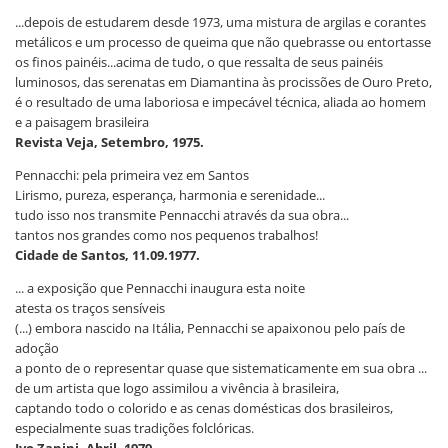
...depois de estudarem desde 1973, uma mistura de argilas e corantes
metálicos e um processo de queima que não quebrasse ou entortasse
os finos painéis...acima de tudo, o que ressalta de seus painéis
luminosos, das serenatas em Diamantina às procissões de Ouro Preto,
é o resultado de uma laboriosa e impecável técnica, aliada ao homem
e a paisagem brasileira
Revista Veja, Setembro, 1975.
Pennacchi: pela primeira vez em Santos
Lirismo, pureza, esperança, harmonia e serenidade...
tudo isso nos transmite Pennacchi através da sua obra...
tantos nos grandes como nos pequenos trabalhos!
Cidade de Santos, 11.09.1977.
... a exposição que Pennacchi inaugura esta noite
atesta os traços sensíveis
(...) embora nascido na Itália, Pennacchi se apaixonou pelo país de
adoção
a ponto de o representar quase que sistematicamente em sua obra ...
de um artista que logo assimilou a vivência à brasileira,
captando todo o colorido e as cenas domésticas dos brasileiros,
especialmente suas tradições folclóricas.
Ivo Zanini, Abril, 1979.