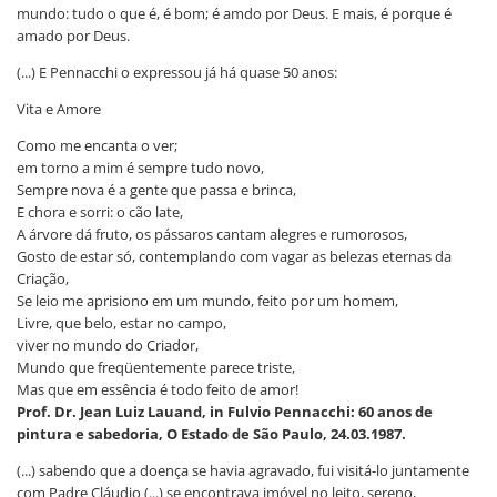
mundo: tudo o que é, é bom; é amdo por Deus. E mais, é porque é
amado por Deus.
(...) E Pennacchi o expressou já há quase 50 anos:
Vita e Amore
Como me encanta o ver;
em torno a mim é sempre tudo novo,
Sempre nova é a gente que passa e brinca,
E chora e sorri: o cão late,
A árvore dá fruto, os pássaros cantam alegres e rumorosos,
Gosto de estar só, contemplando com vagar as belezas eternas da
Criação,
Se leio me aprisiono em um mundo, feito por um homem,
Livre, que belo, estar no campo,
viver no mundo do Criador,
Mundo que freqüentemente parece triste,
Mas que em essência é todo feito de amor!
Prof. Dr. Jean Luiz Lauand, in Fulvio Pennacchi: 60 anos de
pintura e sabedoria, O Estado de São Paulo, 24.03.1987.
(...) sabendo que a doença se havia agravado, fui visitá-lo juntamente
com Padre Cláudio (...) se encontrava imóvel no leito, sereno,