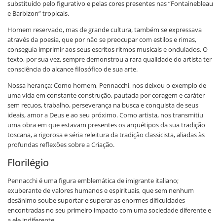
substituído pelo figurativo e pelas cores presentes nas “Fontainebleau
e Barbizon” tropicais.
Homem reservado, mas de grande cultura, também se expressava
através da poesia, que por não se preocupar com estilos e rimas,
conseguia imprimir aos seus escritos ritmos musicais e ondulados. O
texto, por sua vez, sempre demonstrou a rara qualidade do artista ter
consciência do alcance filosófico de sua arte.
Nossa herança: Como homem, Pennacchi, nos deixou o exemplo de
uma vida em constante construção, pautada por coragem e caráter
sem recuos, trabalho, perseverança na busca e conquista de seus
ideais, amor a Deus e ao seu próximo. Como artista, nos transmitiu
uma obra em que estavam presentes os arquétipos da sua tradição
toscana, a rigorosa e séria releitura da tradição classicista, aliadas às
profundas reflexões sobre a Criação.
Florilégio
Pennacchi é uma figura emblemática de imigrante italiano;
exuberante de valores humanos e espirituais, que sem nenhum
desânimo soube suportar e superar as enormes dificuldades
encontradas no seu primeiro impacto com uma sociedade diferente e
a ele indiferente.