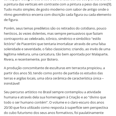
a pintura das verticais em contraste com a pintura a peso das cores[9].
Tudo muito simples; de gosto moderno com sabor de antigo onde o
ritmo geométrico encerra com discrição cada figura ou cada elemento
de figura.
Porém, seus temas prediletos são os retirados do cotidiano, pouco
heróicos, às vezes dolentes, mas sempre persuasivos que faziam
contraponto ao celebrado, icônico, simétrico e simbólico “estilo
lictório” de Piacentini que tentaria imortalizar através de uma falsa
solenidade e severidade, o falso classicismo; criando, ao invés de uma
legítima releitura, uma caricatura, tão bem apontada por Malaparte,
Rivera, e recentemente, por Botero.
A produção concomitante de esculturas em terracota propiciou, a
partir dos anos 50, tendo como ponto de partida os estudos das
terras e argilas locais, uma obra cerâmica de característica única –
inimitável!
Seu percurso artístico no Brasil sempre contemplou a atividade
humana e através dela sua homenagem à Criação e ao “divino que
todo o ser humano contém”. O volume e o claro-escuro dos anos
20/30 que fora utilizado como resposta à superfície sem perspectiva
do cubo futurismo dos seus anos formativos, foi paulatinamente