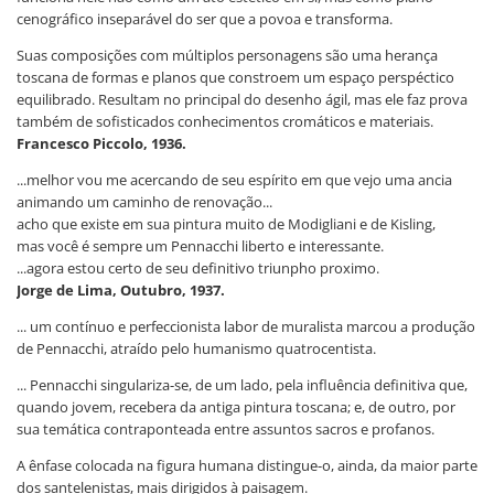
cenográfico inseparável do ser que a povoa e transforma.
Suas composições com múltiplos personagens são uma herança
toscana de formas e planos que constroem um espaço perspéctico
equilibrado. Resultam no principal do desenho ágil, mas ele faz prova
também de sofisticados conhecimentos cromáticos e materiais.
Francesco Piccolo, 1936.
...melhor vou me acercando de seu espírito em que vejo uma ancia
animando um caminho de renovação...
acho que existe em sua pintura muito de Modigliani e de Kisling,
mas você é sempre um Pennacchi liberto e interessante.
...agora estou certo de seu definitivo triunpho proximo.
Jorge de Lima, Outubro, 1937.
... um contínuo e perfeccionista labor de muralista marcou a produção
de Pennacchi, atraído pelo humanismo quatrocentista.
... Pennacchi singulariza-se, de um lado, pela influência definitiva que,
quando jovem, recebera da antiga pintura toscana; e, de outro, por
sua temática contraponteada entre assuntos sacros e profanos.
A ênfase colocada na figura humana distingue-o, ainda, da maior parte
dos santelenistas, mais dirigidos à paisagem.