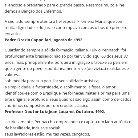
silencioso e preparado para o grande passo. Rezamos muito e lhe
demos a Bênção dos Enfermos.
A seu lado, sempre atenta a fiel esposa, Filomena Maria, que com
muita dignidade e doçura o contemplava com os olhos do primeiro
encanto.
Padre Orazio Cappellari, agosto de 1992.
Guardando sempre a sólida formação italiana, Fulvio Pennacchi foi
profundamente brasileiro: não só por ter vivido aqui 63 dos seus 87
anos, mas, principalmente, porque a imigração o trouxe ao país em
que a gente do povo espontaneamente vive (ou vivia...) realidades e
valores...
sob medida para sua peculiar sensibilidade artística;
a simplicidade, a fraternidade, o acolhimento, a festa, o amor.
identificou-se com o Brasil que lhe forneceu matéria prima para uma
arte original e profunda; seus quadros são algo assim como delicados
chorinhos compostos por um erudito clássico.
Professor Doutor Luiz Jean Lauand, Outubro, 1992.
...curiosamente, Pennacchi compreendeu e captou um lado autêntico
da brasilidade, inclusive social:
seus lavradores estão, muitas vezes, cançados,