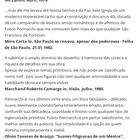
... mas ele me levava até Nossa Senhora da Paz, bela Igreja, de um
moderno imperecível (acho que a construção é dos anos 40), dotada
de um campanário de leveza e arrojo românticos e de afrescos de
Fulvio Pennacchi que me comovem bem mais do que qualquer São
Francisco de Portinari
Mino Carta in, São Paulo se renova, apesar dos poderosos - Folha
de São Paulo, 21.01.1982.
A salientar o amplo domínio do desenho, a harmonia das cores e a
riqueza de detalhes em sua obra:
Apesar de explorar temas primitivos, ele não pode ser classificado
como naïf , pois suas figuras não tem qualquer anormalidade e sua
habilidade técnica é sempre visível.
Marchand Roberto Camargo in, Visão, Julho, 1985.
Pennacchi é, nos últimos vinte anos, um lírico fabulador... delicado,
suave, levemente colorido!Seria inteiramente errado, entretanto,
confundir sua delicadeza, suavidade e lirismo com qualquer tipo de
ingenuidade primitiva. Fulvio Pennacchi é um pintor sabidíssimo, no
melhor sentido da palavra. Sua simplicidade é a opção de quem
domina completamente o metiê.
Olívio Tavares de Araújo; “Suaves Filigranas de um Mestre”,