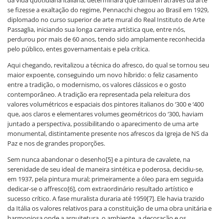
se fizesse a exaltação do regime, Pennacchi chegou ao Brasil em 1929,
diplomado no curso superior de arte mural do Real Instituto de Arte
Passaglia, iniciando sua longa carreira artística que, entre nós,
perdurou por mais de 60 anos, tendo sido amplamente reconhecida
pelo público, entes governamentais e pela crítica.
Aqui chegando, revitalizou a técnica do afresco, do qual se tornou seu
maior expoente, conseguindo um novo híbrido: o feliz casamento
entre a tradição, o modernismo, os valores clássicos e o gosto
contemporâneo. A tradição era representada pela releitura dos
valores volumétricos e espaciais dos pintores italianos do ‘300 e ‘400
que, aos claros e elementares volumes geométricos do ‘300, haviam
juntado a perspectiva, possibilitando o aparecimento de uma arte
monumental, distintamente presente nos afrescos da Igreja de NS da
Paz e nos de grandes proporções.
Sem nunca abandonar o desenho[5] e a pintura de cavalete, na
serenidade de seu ideal de maneira sintética e poderosa, decidiu-se,
em 1937, pela pintura mural; primeiramente a óleo para em seguida
dedicar-se o affresco[6], com extraordinário resultado artístico e
sucesso crítico. A fase muralista duraria até 1959[7]. Ele havia trazido
da Itália os valores relativos para a constituição de uma obra unitária e
harmoniosa onde a arquitetura, o ambiente, a decoração e os