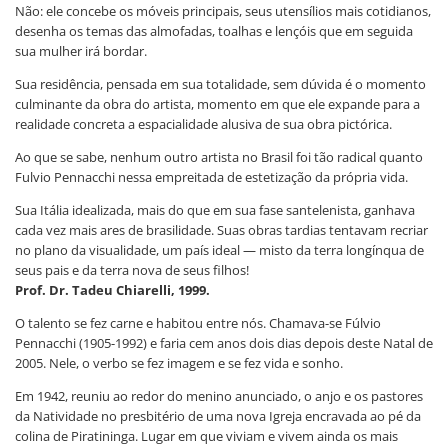
Não: ele concebe os móveis principais, seus utensílios mais cotidianos,
desenha os temas das almofadas, toalhas e lençóis que em seguida
sua mulher irá bordar.
Sua residência, pensada em sua totalidade, sem dúvida é o momento
culminante da obra do artista, momento em que ele expande para a
realidade concreta a espacialidade alusiva de sua obra pictórica.
Ao que se sabe, nenhum outro artista no Brasil foi tão radical quanto
Fulvio Pennacchi nessa empreitada de estetização da própria vida.
Sua Itália idealizada, mais do que em sua fase santelenista, ganhava
cada vez mais ares de brasilidade. Suas obras tardias tentavam recriar
no plano da visualidade, um país ideal — misto da terra longínqua de
seus pais e da terra nova de seus filhos!
Prof. Dr. Tadeu Chiarelli, 1999.
O talento se fez carne e habitou entre nós. Chamava-se Fúlvio
Pennacchi (1905-1992) e faria cem anos dois dias depois deste Natal de
2005. Nele, o verbo se fez imagem e se fez vida e sonho.
Em 1942, reuniu ao redor do menino anunciado, o anjo e os pastores
da Natividade no presbitério de uma nova Igreja encravada ao pé da
colina de Piratininga. Lugar em que viviam e vivem ainda os mais