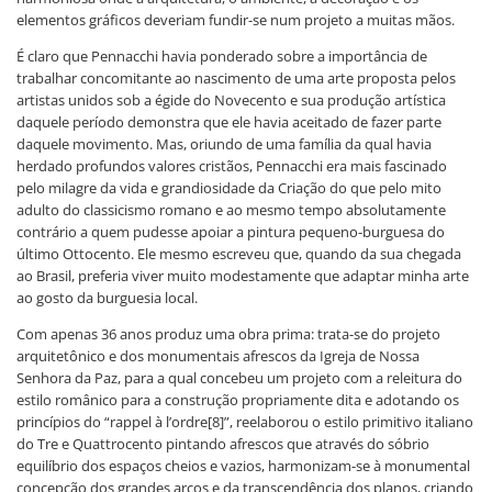
elementos gráficos deveriam fundir-se num projeto a muitas mãos.
É claro que Pennacchi havia ponderado sobre a importância de
trabalhar concomitante ao nascimento de uma arte proposta pelos
artistas unidos sob a égide do Novecento e sua produção artística
daquele período demonstra que ele havia aceitado de fazer parte
daquele movimento. Mas, oriundo de uma família da qual havia
herdado profundos valores cristãos, Pennacchi era mais fascinado
pelo milagre da vida e grandiosidade da Criação do que pelo mito
adulto do classicismo romano e ao mesmo tempo absolutamente
contrário a quem pudesse apoiar a pintura pequeno-burguesa do
último Ottocento. Ele mesmo escreveu que, quando da sua chegada
ao Brasil, preferia viver muito modestamente que adaptar minha arte
ao gosto da burguesia local.
Com apenas 36 anos produz uma obra prima: trata-se do projeto
arquitetônico e dos monumentais afrescos da Igreja de Nossa
Senhora da Paz, para a qual concebeu um projeto com a releitura do
estilo românico para a construção propriamente dita e adotando os
princípios do “rappel à l’ordre[8]”, reelaborou o estilo primitivo italiano
do Tre e Quattrocento pintando afrescos que através do sóbrio
equilíbrio dos espaços cheios e vazios, harmonizam-se à monumental
concepção dos grandes arcos e da transcendência dos planos, criando