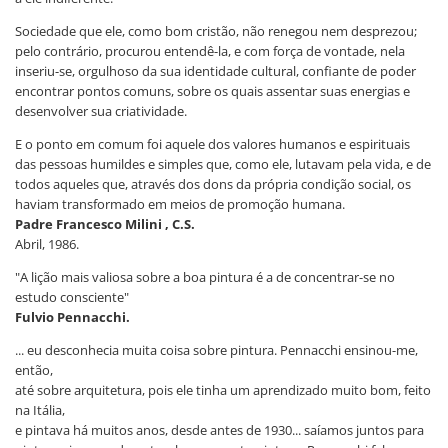
Sociedade que ele, como bom cristão, não renegou nem desprezou;
pelo contrário, procurou entendê-la, e com força de vontade, nela
inseriu-se, orgulhoso da sua identidade cultural, confiante de poder
encontrar pontos comuns, sobre os quais assentar suas energias e
desenvolver sua criatividade.
E o ponto em comum foi aquele dos valores humanos e espirituais
das pessoas humildes e simples que, como ele, lutavam pela vida, e de
todos aqueles que, através dos dons da própria condição social, os
haviam transformado em meios de promoção humana.
Padre Francesco Milini , C.S.
Abril, 1986.
"A lição mais valiosa sobre a boa pintura é a de concentrar-se no
estudo consciente"
Fulvio Pennacchi.
... eu desconhecia muita coisa sobre pintura. Pennacchi ensinou-me,
então,
até sobre arquitetura, pois ele tinha um aprendizado muito bom, feito
na Itália,
e pintava há muitos anos, desde antes de 1930... saíamos juntos para