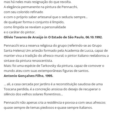
mas há neles mais resignação do que revolta.
A elegância permanente na pintura de Pennacchi,
com seu colorido refinado
e com o próprio saber artesanal que o seduziu sempre...
de qualquer forma o conjunto é límpido,
como límpida se revelam a personalidade
e o caráter do pintor.
Olívio Tavares de Araújo in O Estado de São Paulo, 06.10.1992.
Pennacchi era a reserva religiosa do grupo (referindo-se ao Grupo
Santa Helena) Um artesão formado pela Academia de Lucca, capaz de
manter viva a tradição do afresco mural; o pintor italiano reelaborou a
sintaxe da pintura renascentista.
Mais: foi uma espécie de Tarkovsky da pintura, capaz de comover o
mundo ateu com suas extemporâneas figuras de santos.
Antonio Gonçalves Filho, 1995.
... ali, a casa cercada por jardins é a reconstituição saudosa de uma
Toscana perdida, é a concreção ansiosa do desejo de recuperar o
silêncio dos velhos solares florentinos...
Pennacchi não apenas cria a residência e povoa-a com seus afrescos
quase sempre de temas piedosos e quase sempre italianos.