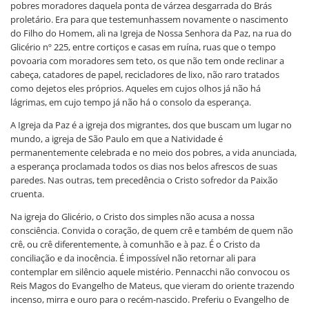
pobres moradores daquela ponta de várzea desgarrada do Brás
proletário. Era para que testemunhassem novamente o nascimento
do Filho do Homem, ali na Igreja de Nossa Senhora da Paz, na rua do
Glicério nº 225, entre cortiços e casas em ruína, ruas que o tempo
povoaria com moradores sem teto, os que não tem onde reclinar a
cabeça, catadores de papel, recicladores de lixo, não raro tratados
como dejetos eles próprios. Aqueles em cujos olhos já não há
lágrimas, em cujo tempo já não há o consolo da esperança.
A Igreja da Paz é a igreja dos migrantes, dos que buscam um lugar no
mundo, a igreja de São Paulo em que a Natividade é
permanentemente celebrada e no meio dos pobres, a vida anunciada,
a esperança proclamada todos os dias nos belos afrescos de suas
paredes. Nas outras, tem precedência o Cristo sofredor da Paixão
cruenta.
Na igreja do Glicério, o Cristo dos simples não acusa a nossa
consciência. Convida o coração, de quem crê e também de quem não
crê, ou crê diferentemente, à comunhão e à paz. É o Cristo da
conciliação e da inocência. É impossível não retornar ali para
contemplar em silêncio aquele mistério. Pennacchi não convocou os
Reis Magos do Evangelho de Mateus, que vieram do oriente trazendo
incenso, mirra e ouro para o recém-nascido. Preferiu o Evangelho de