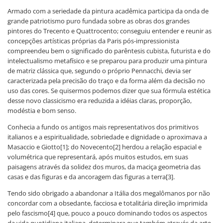
Armado com a seriedade da pintura acadêmica participa da onda de
grande patriotismo puro fundada sobre as obras dos grandes
pintores do Trecento e Quattrocento; conseguiu entender e reunir as
concepções artísticas próprias da Paris pós-impressionista
compreendeu bem o significado do parêntesis cubista, futurista e do
intelectualismo metafísico e se preparou para produzir uma pintura
de matriz clássica que, segundo o próprio Pennacchi, devia ser
caracterizada pela precisão do traço e da forma além da decisão no
uso das cores. Se quisermos podemos dizer que sua fórmula estética
desse novo classicismo era reduzida a idéias claras, proporção,
modéstia e bom senso.
Conhecia a fundo os antigos mais representativos dos primitivos
italianos e a espiritualidade, sobriedade e dignidade o aproximava a
Masaccio e Giotto[1]; do Novecento[2] herdou a relação espacial e
volumétrica que representará, após muitos estudos, em suas
paisagens através da solidez dos muros, da maciça geometria das
casas e das figuras e da ancoragem das figuras a terra[3].
Tendo sido obrigado a abandonar a Itália dos megalômanos por não
concordar com a obsedante, facciosa e totalitária direção imprimida
pelo fascismo[4] que, pouco a pouco dominando todos os aspectos
da vida quotidiana italiana, determinara que também através da arte