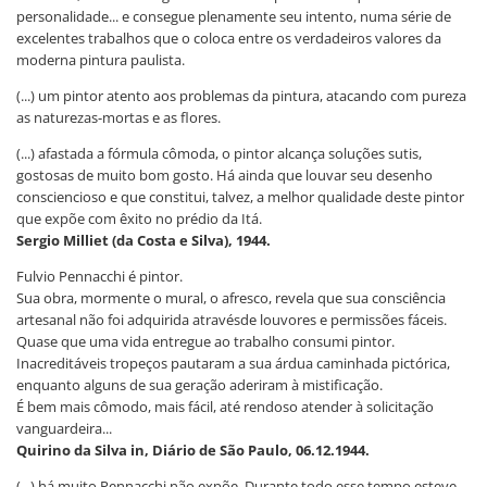
personalidade... e consegue plenamente seu intento, numa série de
excelentes trabalhos que o coloca entre os verdadeiros valores da
moderna pintura paulista.
(...) um pintor atento aos problemas da pintura, atacando com pureza
as naturezas-mortas e as flores.
(...) afastada a fórmula cômoda, o pintor alcança soluções sutis,
gostosas de muito bom gosto. Há ainda que louvar seu desenho
consciencioso e que constitui, talvez, a melhor qualidade deste pintor
que expõe com êxito no prédio da Itá.
Sergio Milliet (da Costa e Silva), 1944.
Fulvio Pennacchi é pintor.
Sua obra, mormente o mural, o afresco, revela que sua consciência
artesanal não foi adquirida atravésde louvores e permissões fáceis.
Quase que uma vida entregue ao trabalho consumi pintor.
Inacreditáveis tropeços pautaram a sua árdua caminhada pictórica,
enquanto alguns de sua geração aderiram à mistificação.
É bem mais cômodo, mais fácil, até rendoso atender à solicitação
vanguardeira...
Quirino da Silva in, Diário de São Paulo, 06.12.1944.
(...) há muito Pennacchi não expõe. Durante todo esse tempo esteve