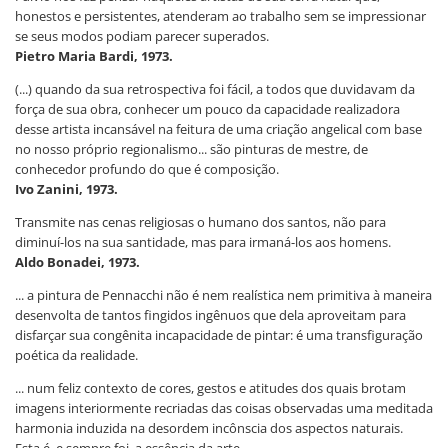
honestos e persistentes, atenderam ao trabalho sem se impressionar
se seus modos podiam parecer superados.
Pietro Maria Bardi, 1973.
(...) quando da sua retrospectiva foi fácil, a todos que duvidavam da
força de sua obra, conhecer um pouco da capacidade realizadora
desse artista incansável na feitura de uma criação angelical com base
no nosso próprio regionalismo... são pinturas de mestre, de
conhecedor profundo do que é composição.
Ivo Zanini, 1973.
Transmite nas cenas religiosas o humano dos santos, não para
diminuí-los na sua santidade, mas para irmaná-los aos homens.
Aldo Bonadei, 1973.
... a pintura de Pennacchi não é nem realística nem primitiva à maneira
desenvolta de tantos fingidos ingênuos que dela aproveitam para
disfarçar sua congênita incapacidade de pintar: é uma transfiguração
poética da realidade.
... num feliz contexto de cores, gestos e atitudes dos quais brotam
imagens interiormente recriadas das coisas observadas uma meditada
harmonia induzida na desordem incônscia dos aspectos naturais.
Esta é, e sempre foi, a essência da arte.