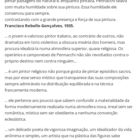
pintar paisagens do natural e, enquanto pintava, Pennacchi falava
com muita humildade sobre sua pintura. Essa humildade ele
conservou para sempre,
contrastando com a grande presença e força de sua pintura.
Francisco Rebollo Gonçalves, 1935.
... o jovem e valoroso pintor italiano, ao contrário de outros, não
dramatiza em tons violentos a obscura miséria dos homens, mas
procura idealizá-la numa atmosfera superior, quase religiosa. Os
operários e camponeses de Pennacchi não são revoltados contra o
próprio destino nem contra ninguém...
... é um pintor religioso não porque gosta de pintar episódios sacros,
mas por esse senso místico que transparece das suas composições
sempre admiráveis na distribuição equilibrada e na técnica
francamente moderna.
... ele pertence aos poucos que sabem confundir a materialidade da
forma modernamente realizada numa atmosfera nova, irreal sem ser
romântica, mística sem ser obediente a nenhuma convenção
eclesiástica.
... um delicado poeta de vigorosa imaginação, um idealizador da vida
anônima e simples, um artista que na plástica das figuras sabe