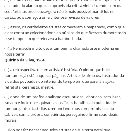
afastado do alarido que a improvisada crítica vinha fazendo com os
seus ‘artistas prediletos.Agora não é mais possível mantê-los no
cartaz, pois começou uma criteriosa revisão de valores
(...) assim, os verdadeiros artistas começaram a reaparecer, como que
a dar conta ao colecionador e ao público do que fizeram durante todo
esse tempo em que referveu a bambochada.
(...) a Pennacchi muito deve, também, a chamada arte moderna em
nossa terra”.
Quirino da Silva, 1964.
(...) a retrospectiva de um artista é história. O pintor que hoje
honramos já está naquelas páginas. Artífice de afrescos, ilustrador da
vida dos povoados do interior,do tempo em que para lá viajava,
retratista, ceramista, mestre.
(...) dono de um profissionalismo escrupuloso, laborioso, sem lazer,
isolado e forte no esquivar-se aos fáceis barulhos da publicidade
tamborejante e fastidiosa, renunciando aos compromissos não
cabíveis com a própria consciência, perseguindo firme seus ideais
morais,
Fulvio nos faz pensar naqueles artistas de sua terra natal que,