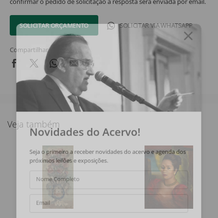
confirmar o pedido de solicitação a resposta será enviada por email.
SOLICITAR ORÇAMENTO
SOLICITAR VIA WHATSAPP
Compartilhar
Veja também
Novidades do Acervo!
Seja o primeiro a receber novidades do acervo e agenda dos
próximos leilões e exposições.
Nome Completo
Email