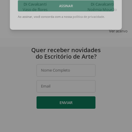
Di Cavalcanti
Di Cavalcanti
Vaso de flores
Noêmia Mourão
ASSINAR
Ao assinar, você concorda com a nossa
política de privacidade
.
Ver acervo
Quer receber novidades
do Escritório de Arte?
Nome Completo
Email
ENVIAR