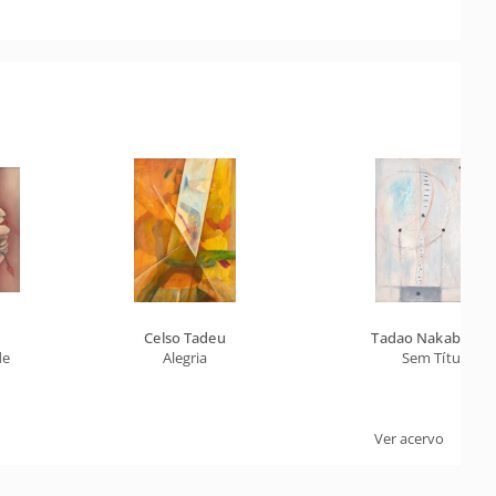
Celso Tadeu
Tadao Nakabayash
de
Alegria
Sem Título
Ver acervo