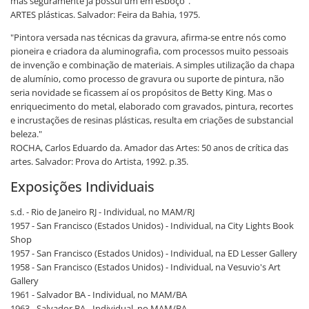
mas seguramente já possui um em esboço".
ARTES plásticas. Salvador: Feira da Bahia, 1975.
"Pintora versada nas técnicas da gravura, afirma-se entre nós como
pioneira e criadora da aluminografia, com processos muito pessoais
de invenção e combinação de materiais. A simples utilização da chapa
de alumínio, como processo de gravura ou suporte de pintura, não
seria novidade se ficassem aí os propósitos de Betty King. Mas o
enriquecimento do metal, elaborado com gravados, pintura, recortes
e incrustações de resinas plásticas, resulta em criações de substancial
beleza."
ROCHA, Carlos Eduardo da. Amador das Artes: 50 anos de crítica das
artes. Salvador: Prova do Artista, 1992. p.35.
Exposições Individuais
s.d. - Rio de Janeiro RJ - Individual, no MAM/RJ
1957 - San Francisco (Estados Unidos) - Individual, na City Lights Book
Shop
1957 - San Francisco (Estados Unidos) - Individual, na ED Lesser Gallery
1958 - San Francisco (Estados Unidos) - Individual, na Vesuvio's Art
Gallery
1961 - Salvador BA - Individual, no MAM/BA
1963 - Salvador BA - Individual, no MAM/BA