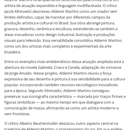
artista de atuação expandida e linguagem multifacetada. O crítico
Jacob Klintowitz descreveu Aldemir Martins como um criador sem
limites definidos, capaz de transitar por diferentes campos da
produção artística e cultural no Brasil. Sua obra abrange pintura,
gravura, desenho, cerâmica e escultura, estendendo-se também a
áreas inovadoras como design industrial, ilustração e produções
visuais para televisão. Essa versatilidade consolidou Aldemir Martins
como um dos artistas mais completos e experimentais da arte
brasileira.
Entre os exemplos mais emblemáticos dessa atuação ampliada está a
abertura da novela Gabriela, Cravo e Canela, adaptação do romance
de Jorge Amado. Nesse projeto, Aldemir Martins reuniu a força
expressiva de seu desenho e pintura à sua sensibilidade para a cultura
popular, incorporando também recursos tecnológicos inovadores
para a época. Segundo Klintowitz, Aldemir Martins conseguiu
preservar sua iconografia característica — marcada por traços firmes e
figuras simbólicas — ao mesmo tempo em que dialogava com a
comunicação de massa, afirmando-se como um artista moderno e
sem fronteiras.
O crítico Alberto Beuttenmüller destacou outro aspecto central na
trajetória de Aldemir Martins: o protagonismo da cor. Em sua análise,