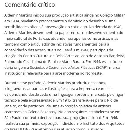
Comentário crítico
Aldemir Martins iniciou sua produção artística ainda no Colégio Militar,
em 1934, revelando precocemente o domínio do desenho e uma
sensibilidade voltada à observação do cotidiano. Na década de 1940,
Aldemir Martins desempenhou papel central no desenvolvimento do
meio cultural de Fortaleza, atuando não apenas como artista, mas
também como articulador de iniciativas fundamentais para a
consolidação das artes visuais no Ceará. Em 1941, participou da
criação do Centro Cultural de Belas Artes ao lado de Antonio Bandeira,
Raimundo Cela, Inimá de Paula e Mário Barata. Em 1944, esse núcleo
daria origem à Sociedade Cearense de Artes Plásticas (SCAP), marco
institucional relevante para a arte moderna no Nordeste.
Durante esse período, Aldemir Martins produziu desenhos,
xilogravuras, aquarelas e ilustrações para a imprensa cearense,
evidenciando desde cedo uma linguagem própria, marcada pelo rigor
técnico e pela expressividade. Em 1945, transferiu-se para o Rio de
Janeiro, onde participou de uma exposição coletiva de artistas
cearenses na Galeria Askanasy. No ano seguinte, estabeleceu-se em
São Paulo, contexto decisivo para sua projeção nacional. Em 1946,
realizou sua primeira exposição individual no Instituto dos Arquitetos
do Brasil (IAB/SP) e retomou sua atuação como ilustrador.