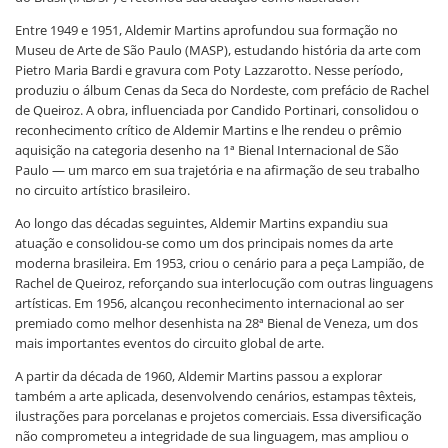
Entre 1949 e 1951, Aldemir Martins aprofundou sua formação no
Museu de Arte de São Paulo (MASP), estudando história da arte com
Pietro Maria Bardi e gravura com Poty Lazzarotto. Nesse período,
produziu o álbum Cenas da Seca do Nordeste, com prefácio de Rachel
de Queiroz. A obra, influenciada por Candido Portinari, consolidou o
reconhecimento crítico de Aldemir Martins e lhe rendeu o prêmio
aquisição na categoria desenho na 1ª Bienal Internacional de São
Paulo — um marco em sua trajetória e na afirmação de seu trabalho
no circuito artístico brasileiro.
Ao longo das décadas seguintes, Aldemir Martins expandiu sua
atuação e consolidou-se como um dos principais nomes da arte
moderna brasileira. Em 1953, criou o cenário para a peça Lampião, de
Rachel de Queiroz, reforçando sua interlocução com outras linguagens
artísticas. Em 1956, alcançou reconhecimento internacional ao ser
premiado como melhor desenhista na 28ª Bienal de Veneza, um dos
mais importantes eventos do circuito global de arte.
A partir da década de 1960, Aldemir Martins passou a explorar
também a arte aplicada, desenvolvendo cenários, estampas têxteis,
ilustrações para porcelanas e projetos comerciais. Essa diversificação
não comprometeu a integridade de sua linguagem, mas ampliou o