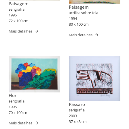
Paisagem
Paisagem
serigrafia
acrílica sobre tela
1995
1994
72 x 100 cm
80 x 100 cm
Mais detalhes
Mais detalhes
Flor
serigrafia
Pássaro
1995
serigrafia
70 x 100 cm
2003
37 x 43 cm
Mais detalhes