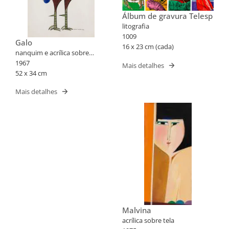
Álbum de gravura Telesp
litografia
1009
Galo
16 x 23 cm (cada)
nanquim e acrílica sobre
papel
1967
Mais detalhes
52 x 34 cm
Mais detalhes
Malvina
acrílica sobre tela