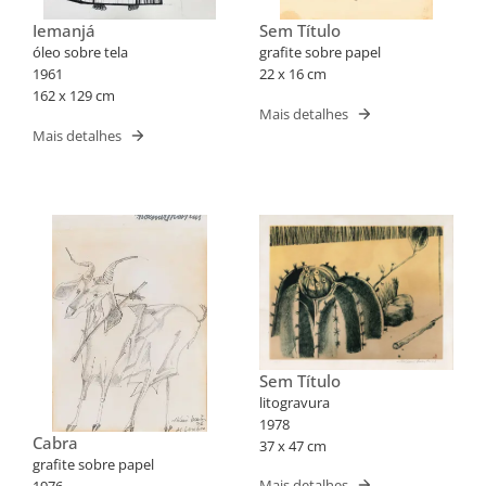
Iemanjá
Sem Título
óleo sobre tela
grafite sobre papel
1961
22 x 16 cm
162 x 129 cm
Mais detalhes
Mais detalhes
Sem Título
litogravura
1978
Cabra
37 x 47 cm
grafite sobre papel
Mais detalhes