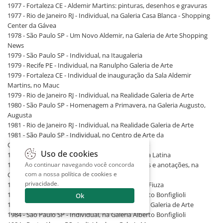
1977 - Fortaleza CE - Aldemir Martins: pinturas, desenhos e gravuras
1977 - Rio de Janeiro RJ - Individual, na Galeria Casa Blanca - Shopping
Center da Gávea
1978 - São Paulo SP - Um Novo Aldemir, na Galeria de Arte Shopping
News
1979 - São Paulo SP - Individual, na Itaugaleria
1979 - Recife PE - Individual, na Ranulpho Galeria de Arte
1979 - Fortaleza CE - Individual de inauguração da Sala Aldemir
Martins, no Mauc
1979 - Rio de Janeiro RJ - Individual, na Realidade Galeria de Arte
1980 - São Paulo SP - Homenagem a Primavera, na Galeria Augusto,
Augusta
1981 - Rio de Janeiro RJ - Individual, na Realidade Galeria de Arte
1981 - São Paulo SP - Individual, no Centro de Arte da
Ordem/Sindicato dos Economistas de São Paulo
Uso de cookies
1981 - Estocolmo (Suécia) - Litografias, na Galeria Latina
1982 - São Paulo SP - Aldemir Martins: rascunhos e anotações, na
Ao continuar navegando você concorda
com a nossa
política de cookies e
Galeria Augusto, Augusta
privacidade
.
1982 - Fortaleza CE - Individual, na Galeria Ignez Fiuza
1982 - São Paulo SP - Individual, na Galeria Alberto Bonfiglioli
Ok
1983 - Rio de Janeiro RJ - Individual, na Realidade Galeria de Arte
1984 - São Paulo SP - Individual, na Galeria Alberto Bonfiglioli