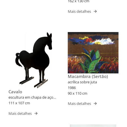
162 x 130 cm
Mais detalhes
Macambira (Sertão)
acrílica sobre juta
1986
Cavalo
90 x 110 cm
escultura em chapa de aço
recortada
111 x 107 cm
Mais detalhes
Mais detalhes