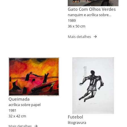
Gato Com Olhos Verdes
nanquim e acrílica sobre
papel
1989
36 x 50 cm
Mais detalhes
Queimada
acrílica sobre papel
1981
32 x 42 cm
Futebol
litogravura
Mais detalhes