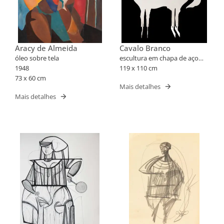
Aracy de Almeida
Cavalo Branco
óleo sobre tela
escultura em chapa de aço
1948
recortada
119 x 110 cm
73 x 60 cm
Mais detalhes
Mais detalhes