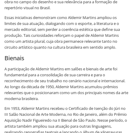
obra no campo do desenho e sua relevância para a formação de
repertório visual no Brasil.
Essas iniciativas demonstram como Aldemir Martins ampliou os
limites de sua atuação, dialogando com o esporte, a literatura e o
mercado editorial, sem perder a coerência estética que define sua
produção. Tais curiosidades reforçam o papel de Aldemir Martins
como um artista plural, cuja obra permanece relevante tanto no
circuito artístico quanto na cultura brasileira em sentido amplo.
Bienais
A participação de Aldemir Martins em salões e bienais de arte foi
fundamental para a consolidação de sua carreira e para o
reconhecimento de seu trabalho no cenário nacional e internacional.
Ao longo da década de 1950, Aldemir Martins acumulou prêmios
relevantes que o posicionaram como um dos principais nomes da arte
moderna brasileira.
Em 1953, Aldemir Martins recebeu o Certificado de Isenção do Júri no
III Salão Nacional de Arte Moderna, no Rio de Janeiro, além do Prêmio
Aquisição Nadir Figueiredo na II Bienal de São Paulo. Nesse período, o
artista também ampliou sua atuação para outras linguagens,
realizando cenografias teatrais e lançando o álbum de xilogravuras