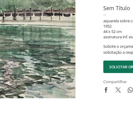
Sem Título
aquarela sobre c
1952
44 x 52 cm
assinatura inf. es
Solicite o orçam
solicitação a res
SOLICITAR 
Compartilhar