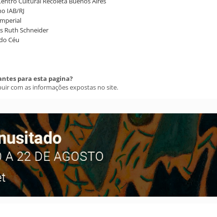
Centro Cultural Recoleta Buenos Aires
no IAB/RJ
Imperial
is Ruth Schneider
 do Céu
antes para esta pagina?
buir com as informações expostas no site.