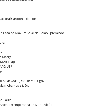
nacional Cartoon Exibition
 na Casa da Gravura Solar do Barão - premiado
vura
ser
no Margs
no MAB-Faap
o MAC/USP
gs
, no Solar Grandjean de Montigny
alais, Champs-Elisées
São Paulo
de Arte Contemporanea de Montevidéo