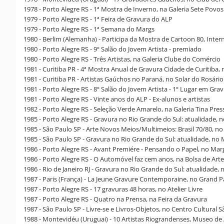
1978 - Porto Alegre RS - 1ª Mostra de Inverno, na Galeria Sete Povos
1979 - Porto Alegre RS - 1ª Feira de Gravura do ALP
1979 - Porto Alegre RS - 1ª Semana do Margs
1980 - Berlim (Alemanha) - Participa da Mostra de Cartoon 80, Inter
1980 - Porto Alegre RS - 9º Salão do Jovem Artista - premiado
1980 - Porto Alegre RS - Três Artistas, na Galeria Clube do Comércio
1981 - Curitiba PR - 4ª Mostra Anual de Gravura Cidade de Curitiba,
1981 - Curitiba PR - Artistas Gaúchos no Paraná, no Solar do Rosário
1981 - Porto Alegre RS - 8º Salão do Jovem Artista - 1º Lugar em Gra
1981 - Porto Alegre RS - Vinte anos do ALP - Ex-alunos e artistas
1982 - Porto Alegre RS - Seleção Verde Amarelo, na Galeria Tina Pres
1985 - Porto Alegre RS - Gravura no Rio Grande do Sul: atualidade, 
1985 - São Paulo SP - Arte Novos Meios/Multimeios: Brasil 70/80, 
1985 - São Paulo SP - Gravura no Rio Grande do Sul: atualidade, n
1986 - Porto Alegre RS - Avant Premiére - Pensando o Papel, no Mar
1986 - Porto Alegre RS - O Automóvel faz cem anos, na Bolsa de Arte
1986 - Rio de Janeiro RJ - Gravura no Rio Grande do Sul: atualidade
1987 - Paris (França) - La Jeune Gravure Contemporaine, no Grand P
1987 - Porto Alegre RS - 17 gravuras 48 horas, no Atelier Livre
1987 - Porto Alegre RS - Quatro na Prensa, na Feira da Gravura
1987 - São Paulo SP - Livre-se e Livros-Objetos, no Centro Cultural 
1988 - Montevidéu (Uruguai) - 10 Artistas Riograndenses, Museo 