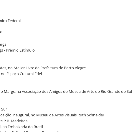
s
ômica Federal
P
args
gs - Prêmio Estímulo
stas, no Atelier Livre da Prefeitura de Porto Alegre
 no Espaço Cultural Edel
o do Margs, na Associação dos Amigos do Museu de Arte do Rio Grande do Sul
 Sur
posição inaugural, no Museu de Artes Visuais Ruth Schneider
rte P.B. Medeiros
l, na Embaixada do Brasil