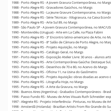
1988 - Porto Alegre RS - A Jovem Gravura Contemporânea, no Marg
1988 - Porto Alegre RS - Gravadores Gaúchos, no Margs
1988 - Porto Alegre RS - La Jeune Gravure Contemporaine, no Margs
1988 - Porto Alegre RS - Série Técnicas - Xilogravura, na Caixa Econ
1989 - Porto Alegre RS - Arte Sul 89, no Margs
1989 - São Paulo SP - A Jovem Gravura Contemporânea, no MAC/US
1990 - Montevidéu (Uruguai) - Arte em La Calle, na Plaza Fabini
1990 - Porto Alegre RS - 3º Encontro latino-americano de Arte, no M
1990 - Porto Alegre RS - 8º Salão de Câmara de Porto Alegre, no Mar
1990 - Porto Alegre RS - Projeto Aquisição, no Margs
1991 - Porto Alegre RS - Catálogo Geral, no Margs
1991 - Porto Alegre RS - Exposição Atelier Livre: 30 anos - alunos arti
1992 - Porto Alegre RS - Arte Contemporânea Gaúcha: Destaque Sul,
1993 - Porto Alegre RS - Desenhos de 70 e 80, no Acervo do Margs
1993 - Porto Alegre RS - Oficina 11, na Usina do Gasômetro
1993 - Porto Alegre RS - Projeto Aquisição: obras doadas ao acerv
1994 - Porto Alegre RS - Litografia Hoje, no Margs
1995 - Porto Alegre RS - A Arte da Gravura, no Margs
1996 - Buenos Aires (Argentina) - Grabados Contemporáneos - Brasil
1996 - Passo Fundo RS - Museu de Artes Visuais Ruth Schneider: ex
1997 - Alegrete RS - Projeto Interferência - Pinturas, no Museu de A
1998 - Amsterdã (Holanda) - Brazilian Artists From Rio Grande do Su