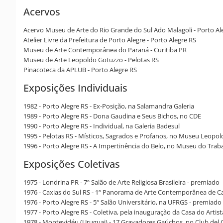
Acervos
Acervo Museu de Arte do Rio Grande do Sul Ado Malagoli - Porto Al
Atelier Livre da Prefeitura de Porto Alegre - Porto Alegre RS
Museu de Arte Contemporânea do Paraná - Curitiba PR
Museu de Arte Leopoldo Gotuzzo - Pelotas RS
Pinacoteca da APLUB - Porto Alegre RS
Exposições Individuais
1982 - Porto Alegre RS - Ex-Posição, na Salamandra Galeria
1989 - Porto Alegre RS - Dona Gaudina e Seus Bichos, no CDE
1990 - Porto Alegre RS - Individual, na Galeria Badesul
1995 - Pelotas RS - Místicos, Sagrados e Profanos, no Museu Leopo
1996 - Porto Alegre RS - A Impertinência do Belo, no Museu do Trab
Exposições Coletivas
1975 - Londrina PR - 7º Salão de Arte Religiosa Brasileira - premiado
1976 - Caxias do Sul RS - 1º Panorama de Arte Contemporânea de Ca
1976 - Porto Alegre RS - 5º Salão Universitário, na UFRGS - premiado
1977 - Porto Alegre RS - Coletiva, pela inauguração da Casa do Arti
1978 - Montevidéu (Uruguai) - 17 Gravadores Gaúchos, no Club de