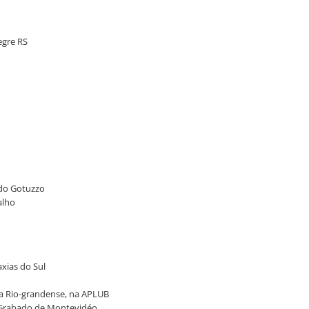
egre RS
ldo Gotuzzo
alho
xias do Sul
sta Rio-grandense, na APLUB
l Grabado de Montevidéo