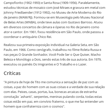
Campofiorito (1902-1993) e Santa Rosa (1909-1956). Paralelamente,
estudou técnicas de mosaico com José Miraes e gravura em metal com
Johnny Friedlaender (1912-1992), no Museu de Arte Moderna do Rio
de Janeiro (MAM/RJ). Formou-se em Museologia pelo Museu Nacional
de Belas Artes (MNBA), onde teve aulas com Gustavo Barroso. Atuou
em diversos concertos de câmara e óperas no Rio de Janeiro como
ator e cantor. Em 1961, fixou residência em São Paulo, onde passou a
coordenar o antiquário Chico Rei.
Realizou sua primeira exposição individual na Galeria Seta, em São
Paulo, em 1966. Como cenógrafo, trabalhou no filme Roleta Russa e
nas peças O Grande Sonhador, Você Pode Ser o Que Quiser, Macho
Beleza e Monólogo a Dois, sendo estas três de sua autoria. Em 1979,
executou os painéis Os Imigrantes e O Trabalho e o Lazer.
Críticas
"A pintura de hoje de Tito me comunica a sensação de paz com as
coisas, a paz do homem com as suas coisas e a verdade de sua relação
com elas. Peixes, casas, portas, lua, bonecas arcaicas de estranha
conotação ´ashanti´, serpentes, meninas pulando corda, todas estas
coisas estão em paz, em convívio fraterno, o que me faz entender um
homem que confraterniza com o cosmos".