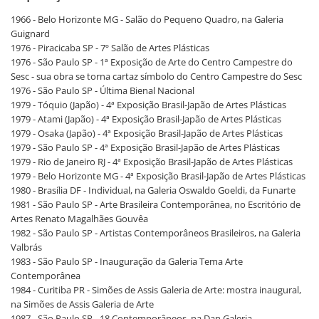
1966 - Belo Horizonte MG - Salão do Pequeno Quadro, na Galeria
Guignard
1976 - Piracicaba SP - 7º Salão de Artes Plásticas
1976 - São Paulo SP - 1ª Exposição de Arte do Centro Campestre do
Sesc - sua obra se torna cartaz símbolo do Centro Campestre do Sesc
1976 - São Paulo SP - Última Bienal Nacional
1979 - Tóquio (Japão) - 4ª Exposição Brasil-Japão de Artes Plásticas
1979 - Atami (Japão) - 4ª Exposição Brasil-Japão de Artes Plásticas
1979 - Osaka (Japão) - 4ª Exposição Brasil-Japão de Artes Plásticas
1979 - São Paulo SP - 4ª Exposição Brasil-Japão de Artes Plásticas
1979 - Rio de Janeiro RJ - 4ª Exposição Brasil-Japão de Artes Plásticas
1979 - Belo Horizonte MG - 4ª Exposição Brasil-Japão de Artes Plásticas
1980 - Brasília DF - Individual, na Galeria Oswaldo Goeldi, da Funarte
1981 - São Paulo SP - Arte Brasileira Contemporânea, no Escritório de
Artes Renato Magalhães Gouvêa
1982 - São Paulo SP - Artistas Contemporâneos Brasileiros, na Galeria
Valbrás
1983 - São Paulo SP - Inauguração da Galeria Tema Arte
Contemporânea
1984 - Curitiba PR - Simões de Assis Galeria de Arte: mostra inaugural,
na Simões de Assis Galeria de Arte
1987 - São Paulo SP - 18 Contemporâneos, na Dan Galeria