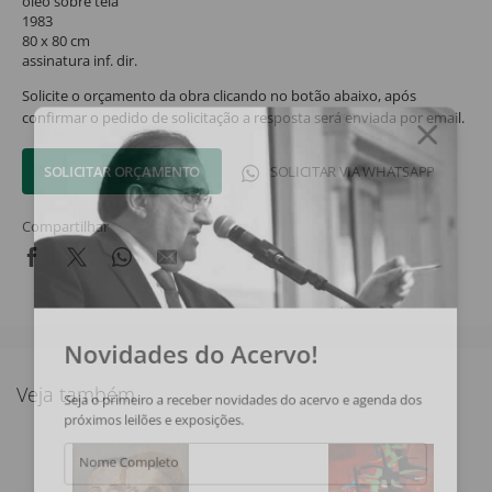
óleo sobre tela
1983
80 x 80 cm
assinatura inf. dir.
Solicite o orçamento da obra clicando no botão abaixo, após
confirmar o pedido de solicitação a resposta será enviada por email.
SOLICITAR ORÇAMENTO
SOLICITAR VIA WHATSAPP
Compartilhar
Novidades do Acervo!
Veja também
Seja o primeiro a receber novidades do acervo e agenda dos
próximos leilões e exposições.
Nome Completo