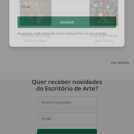
Email
ASSINAR
Yolanda Mohalyi
Inimá de Paula
Ao assinar, você concorda com a nossa
política de privacidade
.
Dois Irmãos
Sem Título
Ver acervo
Quer receber novidades
do Escritório de Arte?
Nome Completo
Email