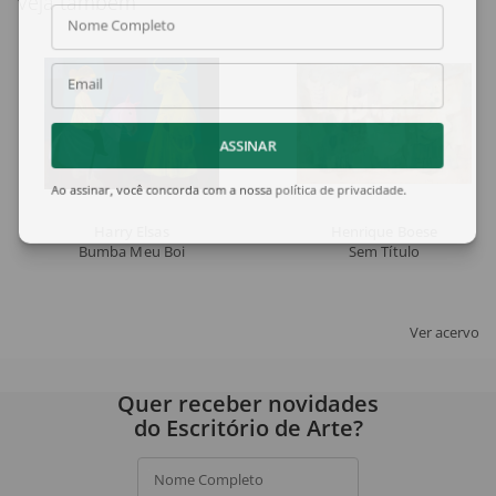
Veja também
Nome Completo
Email
ASSINAR
Ao assinar, você concorda com a nossa
política de privacidade
.
Harry Elsas
Henrique Boese
Bumba Meu Boi
Sem Título
Ver acervo
Quer receber novidades
do Escritório de Arte?
Nome Completo