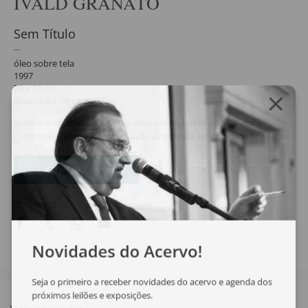
IVALD GRANATO
Sem Título
óleo sobre tela
1997
70 x 50 cm
assinatura no verso
Solicite o orçamento da obra clicando no botão abaixo, após
confirmar o pedido de solicitação a resposta será enviada por email.
SOLICITAR ORÇAMENTO
SOLICITAR VIA WHATSAPP
Compartilhar
Novidades do Acervo!
Seja o primeiro a receber novidades do acervo e agenda dos
próximos leilões e exposições.