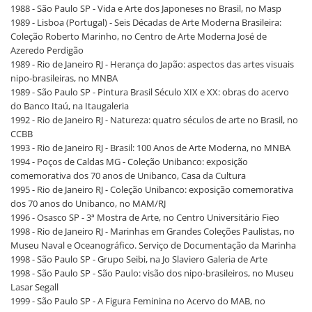
1988 - São Paulo SP - Vida e Arte dos Japoneses no Brasil, no Masp
1989 - Lisboa (Portugal) - Seis Décadas de Arte Moderna Brasileira:
Coleção Roberto Marinho, no Centro de Arte Moderna José de
Azeredo Perdigão
1989 - Rio de Janeiro RJ - Herança do Japão: aspectos das artes visuais
nipo-brasileiras, no MNBA
1989 - São Paulo SP - Pintura Brasil Século XIX e XX: obras do acervo
do Banco Itaú, na Itaugaleria
1992 - Rio de Janeiro RJ - Natureza: quatro séculos de arte no Brasil, no
CCBB
1993 - Rio de Janeiro RJ - Brasil: 100 Anos de Arte Moderna, no MNBA
1994 - Poços de Caldas MG - Coleção Unibanco: exposição
comemorativa dos 70 anos de Unibanco, Casa da Cultura
1995 - Rio de Janeiro RJ - Coleção Unibanco: exposição comemorativa
dos 70 anos do Unibanco, no MAM/RJ
1996 - Osasco SP - 3ª Mostra de Arte, no Centro Universitário Fieo
1998 - Rio de Janeiro RJ - Marinhas em Grandes Coleções Paulistas, no
Museu Naval e Oceanográfico. Serviço de Documentação da Marinha
1998 - São Paulo SP - Grupo Seibi, na Jo Slaviero Galeria de Arte
1998 - São Paulo SP - São Paulo: visão dos nipo-brasileiros, no Museu
Lasar Segall
1999 - São Paulo SP - A Figura Feminina no Acervo do MAB, no