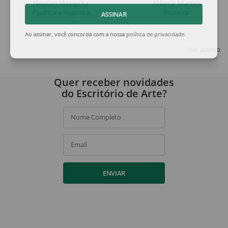
Newton Mesquita
Aldemir Martins
Paulista x Augusta
Fruteira
ASSINAR
Ao assinar, você concorda com a nossa
política de privacidade
.
Ver acervo
Quer receber novidades
do Escritório de Arte?
Nome Completo
Email
ENVIAR